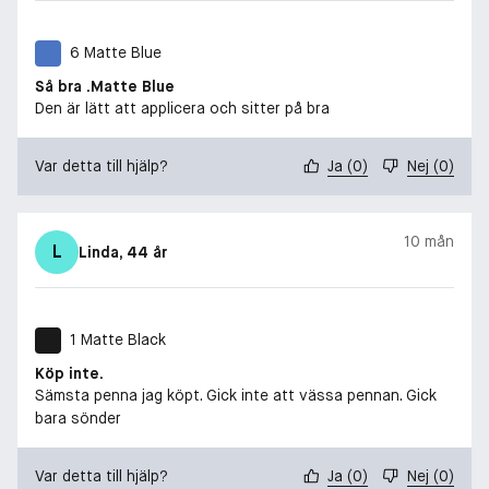
6 Matte Blue
Så bra .Matte Blue
Den är lätt att applicera och sitter på bra
Var detta till hjälp?
Ja
(
0
)
Nej
(
0
)
10 mån
L
Linda
, 44 år
1 Matte Black
Köp inte.
Sämsta penna jag köpt. Gick inte att vässa pennan. Gick
bara sönder
Var detta till hjälp?
Ja
(
0
)
Nej
(
0
)