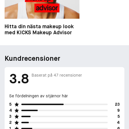
Hitta din nästa makeup look
med KICKS Makeup Advisor
Kundrecensioner
3.8
Baserat på
47
recensioner
Se fördelningen av stjärnor här
5
23
4
9
3
5
2
4
1
6