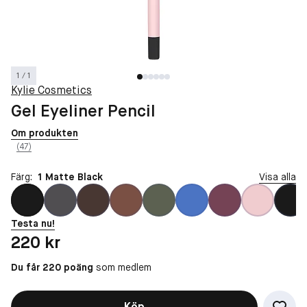
1 / 1
Kylie Cosmetics
Gel Eyeliner Pencil
Om produkten
(47)
Färg:
1 Matte Black
Visa alla
Testa nu!
Pris: 220 kr
220 kr
Du får 220 poäng
som medlem
Köp