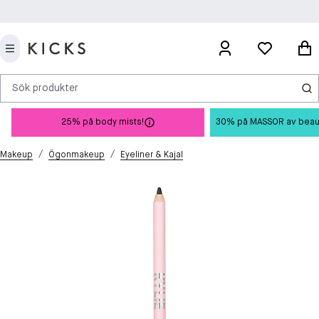
Sök produkter
25% på body mists!
30% på MASSOR av beauty 
/
/
Makeup
Ögonmakeup
Eyeliner & Kajal