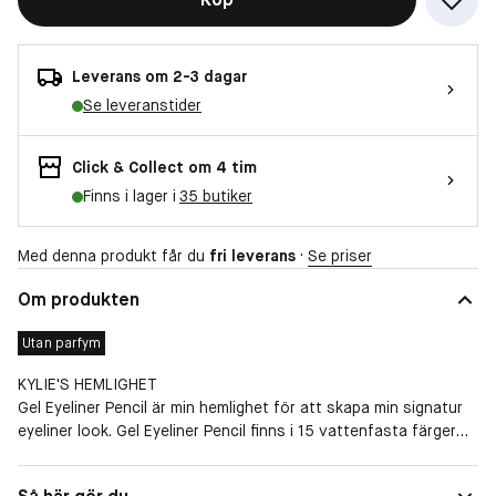
Leverans om 2-3 dagar
Se leveranstider
Click & Collect om 4 tim
Finns i lager i
35 butiker
Med denna produkt får du
fri leverans
·
Se priser
Om produkten
Utan parfym
KYLIE'S HEMLIGHET
Gel Eyeliner Pencil är min hemlighet för att skapa min signatur
eyeliner look. Gel Eyeliner Pencil finns i 15 vattenfasta färger
som har matt eller shimmer finish. Den är krämig, lättarbetad
och ger en perfekt applicering direkt. Det är den ultimata
Finish
Matt