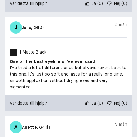
Var detta till hjälp?
Ja
(
0
)
Nej
(
0
)
5 mån
J
Júlía
, 26 år
1 Matte Black
One of the best eyeliners I've ever used
I've tried a lot of different ones but always revert back to
this one. It's just so soft and lasts for a really long time,
smooth application without drying eyes and very
pigmented.
Var detta till hjälp?
Ja
(
0
)
Nej
(
0
)
9 mån
A
Anette
, 64 år