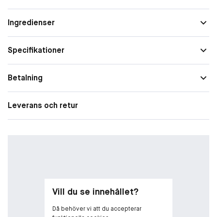
dämpad känsla med en luftborstad satinfinish som inte är för
daggig, inte för matt, utan det perfekta mellantinget.
Ingredienser
Specifikationer
Betalning
Leverans och retur
Vill du se innehållet?
Då behöver vi att du accepterar