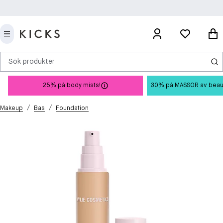
Sök produkter
25% på body mists!
30% på MASSOR av beauty 
/
/
Makeup
Bas
Foundation