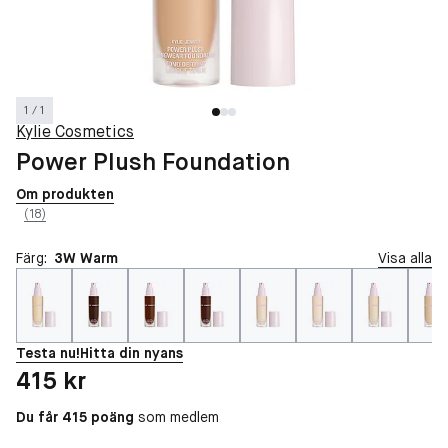
1 / 1
Kylie Cosmetics
Power Plush Foundation
Om produkten
(18)
Färg:
3W Warm
Visa alla
Testa nu!
Hitta din nyans
Pris: 415 kr
415 kr
Du får 415 poäng
som medlem