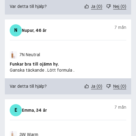
Var detta till hjälp?
Ja
(
0
)
Nej
(
0
)
7 mån
N
Nupur
, 46 år
7N Neutral
Funkar bra till ojämn hy.
Ganska täckande . Lött formula .
Var detta till hjälp?
Ja
(
0
)
Nej
(
0
)
7 mån
E
Emma
, 34 år
3W Warm