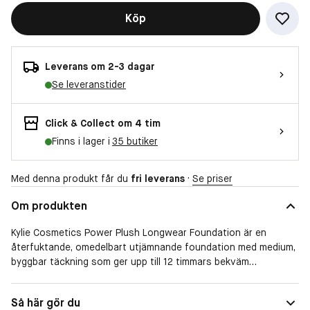
Köp
Leverans om 2-3 dagar
Se leveranstider
Click & Collect om 4 tim
Finns i lager i
35 butiker
Med denna produkt får du
fri leverans
·
Se priser
Om produkten
Kylie Cosmetics Power Plush Longwear Foundation är en
återfuktande, omedelbart utjämnande foundation med medium,
byggbar täckning som ger upp till 12 timmars bekväm
vardagsanvändning. Den veganska formulan är en lätt
foundation som sömlöst smälter in i huden för en naturlig look
Så här gör du
som suddar ut fina linjer, porer och textur. .Den ger en mjuk,