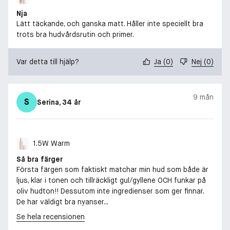
Nja
Lätt täckande, och ganska matt. Håller inte speciellt bra
trots bra hudvårdsrutin och primer.
Var detta till hjälp?
Ja
(
0
)
Nej
(
0
)
9 mån
S
Serina
, 34 år
1.5W Warm
Så bra färger
Första färgen som faktiskt matchar min hud som både är
ljus, klar i tonen och tillräckligt gul/gyllene OCH funkar på
oliv hudton!! Dessutom inte ingredienser som ger finnar.
De har väldigt bra nyanser...
Se hela recensionen