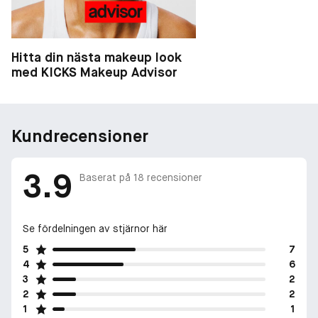
Hitta din nästa makeup look
med KICKS Makeup Advisor
Kundrecensioner
3.9
Baserat på
18
recensioner
Se fördelningen av stjärnor här
5
7
4
6
3
2
2
2
1
1