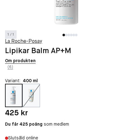
1 / 1
La Roche-Posay
Lipikar Balm AP+M
Om produkten
(6)
Variant:
400 ml
Pris: 425 kr
425 kr
Du får 425 poäng
som medlem
Slutsåld online