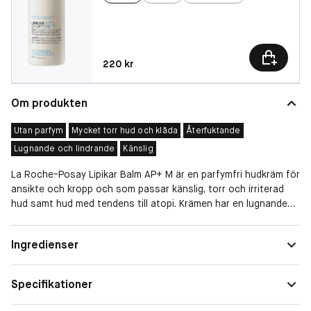
Pris: 220 kr
220 kr
Om produkten
Utan parfym
Mycket torr hud och klåda
Återfuktande
Lugnande och lindrande
Känslig
La Roche-Posay Lipikar Balm AP+ M är en parfymfri hudkräm för
ansikte och kropp och som passar känslig, torr och irriterad
hud samt hud med tendens till atopi. Krämen har en lugnande
och stärkande verkan och reducerar kli orsakat av torr hud.
Formulan, som innehåller den exklusiva AP+ M-teknologin (Aqua
Hudtyp
Torr, Känslig
Ingredienser
Posae + Microrésyl) kombinerat med intensivt lugnande
Egenskap
Reparerande, Lugnande, Återfuktande,
thermalvatten, vårdar huden och balanserar dess mikrobiom.
er
Skyddande och förebyggande
Specifikationer
Denna lugnande hudkräm som förbättrar och stabiliserar
Speciella
Torr hud och klåda
hudens naturliga skyddsbarriär passar alla, från 3 månaders