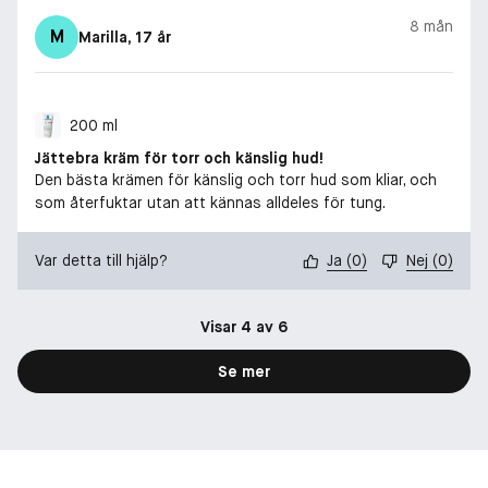
8 mån
M
Marilla
, 17 år
200 ml
Jättebra kräm för torr och känslig hud!
Den bästa krämen för känslig och torr hud som kliar, och
som återfuktar utan att kännas alldeles för tung.
Var detta till hjälp?
Ja
(
0
)
Nej
(
0
)
Visar 4 av 6
Se mer