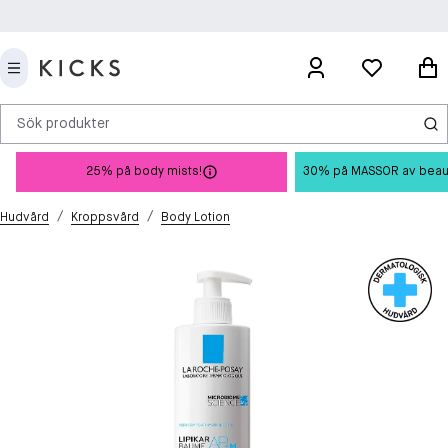
Sök produkter
25% på body mists!
30% på MASSOR av beauty 
/
/
Hudvård
Kroppsvård
Body Lotion