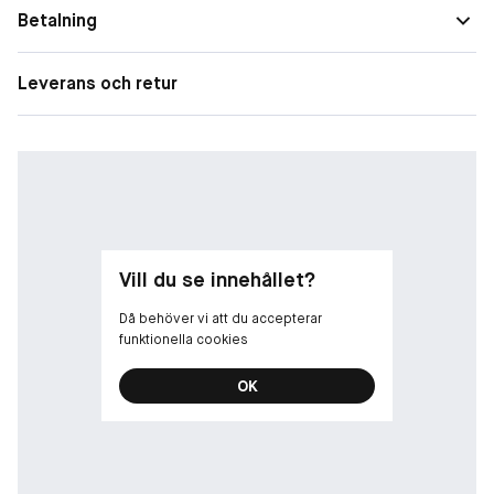
behov
ålder till vuxen. Använd en gång dagligen på ansikte och kropp,
Betalning
eller vid behov. Se även de övriga milda och lugnande
produkterna från Lipikar-serien för kroppsrengöring och
Leverans och retur
punktbehandling vid kliande orsakat av torr hud.
Vill du se innehållet?
Då behöver vi att du accepterar
funktionella cookies
OK