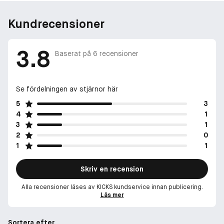
Kundrecensioner
3.8
Baserat på
6
recensioner
Se fördelningen av stjärnor här
5
3
4
1
3
1
2
0
1
1
Skriv en recension
Alla recensioner läses av KICKS kundservice innan publicering.
Läs mer
Sortera efter