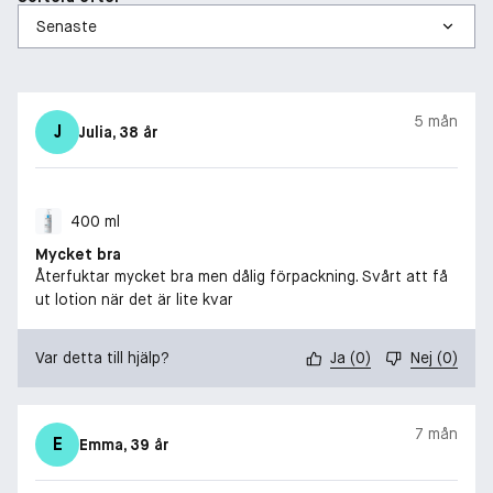
5 mån
J
Julia
, 38 år
400 ml
Mycket bra
Återfuktar mycket bra men dålig förpackning. Svårt att få
ut lotion när det är lite kvar
Var detta till hjälp?
Ja
(
0
)
Nej
(
0
)
7 mån
E
Emma
, 39 år