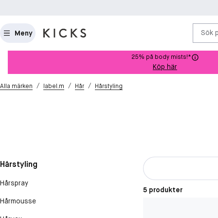
Sök 
Meny
25% på body mists!*
Köp här
/
/
/
Alla märken
label.m
Hår
Hårstyling
Hårstyling
Hårspray
5 produkter
Hårmousse