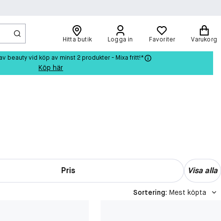
Hitta butik
Logga in
Favoriter
Varukorg
beauty vid köp av minst 2 produkter - Mixa fritt!*
Köp här
Pris
Visa alla
Sortering
:
Mest köpta