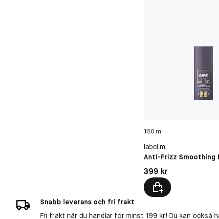
150 ml
label.m
Anti-Frizz Smoothing
Pris: 399 kr
399 kr
Snabb leverans och fri frakt
Fri frakt när du handlar för minst 199 kr! Du kan också h