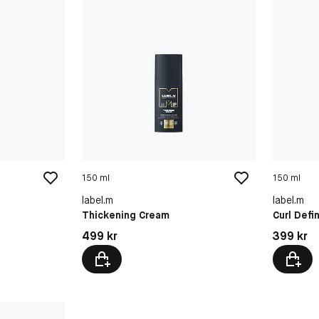
150 ml
150 ml
label.m
label.m
Thickening Cream
Curl Defi
Pris: 499 kr
Pris: 399 
499 kr
399 kr