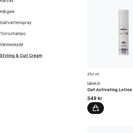
Hårvax
Hårgele
Saltvattenspray
Torrschampo
Värmeskydd
Styling & Curl Cream
250 ml
label.m
Curl Activating Lotion
Pris: 349 kr
349 kr