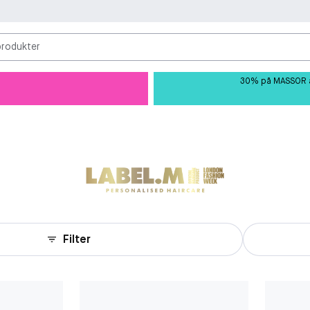
produkter
30% på MASSOR av 
Filter