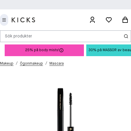
Sök produkter
25% på body mists!
30% på MASSOR av beauty 
/
/
Makeup
Ögonmakeup
Mascara