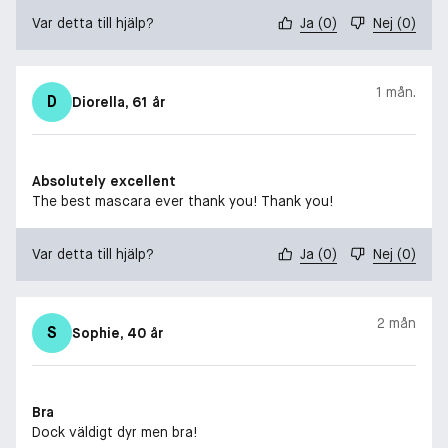
Var detta till hjälp?
Ja
(
0
)
Nej
(
0
)
1 mån.
D
Diorella
, 61 år
Absolutely excellent
The best mascara ever thank you! Thank you!
Var detta till hjälp?
Ja
(
0
)
Nej
(
0
)
2 mån
S
Sophie
, 40 år
Bra
Dock väldigt dyr men bra!