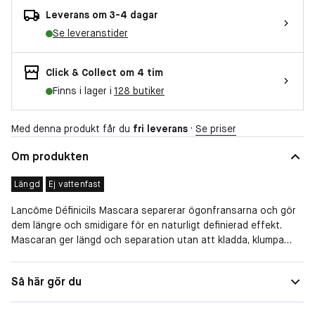
Leverans om 3-4 dagar
Se leveranstider
Click & Collect om 4 tim
Finns i lager i
128 butiker
Med denna produkt får du
fri leverans
·
Se priser
Om produkten
Längd
Ej vattenfast
Lancôme Définicils Mascara separerar ögonfransarna och gör
dem längre och smidigare för en naturligt definierad effekt.
Mascaran ger längd och separation utan att kladda, klumpa
eller flagna. Borsthåren är lätt utspridda och varje borsthår
räfflat för en jämn fördelning på ögonfransarna. Mascaran är
Egenskaper
Längd, Ej vattenfast
Så här gör du
testad under oftalmologisk kontroll. Passar känsliga ögon och
kontaktlinsbärare.