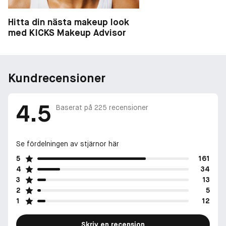
Hitta din nästa makeup look
med KICKS Makeup Advisor
Kundrecensioner
4.5
Baserat på
225
recensioner
Se fördelningen av stjärnor här
5
161
4
34
3
13
2
5
1
12
Skriv en recension