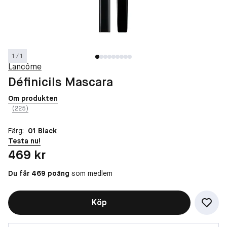
1 / 1
Lancôme
Définicils Mascara
Om produkten
(225)
Färg:
01 Black
Testa nu!
Pris: 469 kr
469 kr
Du får 469 poäng
som medlem
Köp