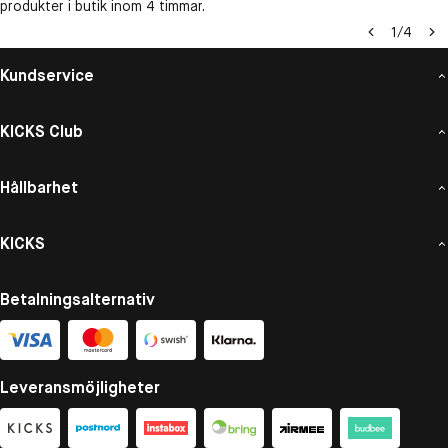
produkter i butik inom 4 timmar.
1
/
4
Kundservice
KICKS Club
Hållbarhet
KICKS
Betalningsalternativ
Leveransmöjligheter