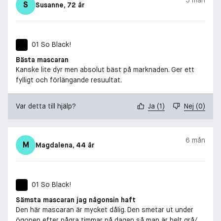
S
Susanne
, 72 år
01 So Black!
Bästa mascaran
Kanske lite dyr men absolut bäst på marknaden. Ger ett
fylligt och förlängande resuultat.
Var detta till hjälp?
Ja
(
1
)
Nej
(
0
)
6 mån
M
Magdalena
, 44 år
01 So Black!
Sämsta mascaran jag någonsin haft
Den här mascaran är mycket dålig. Den smetar ut under
ögonen efter några timmar på dagen så man är helt grå/