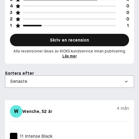
4
0
3
0
2
0
1
1
Skriv en recension
Alla recensioner läses av KICKS kundservice innan publicering.
Läs mer
Sortera efter
4 mån
W
Wenche
, 52 år
11 Intense Black