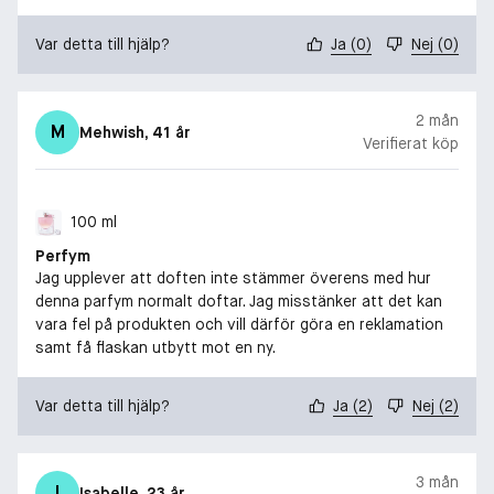
Var detta till hjälp?
Ja
(
0
)
Nej
(
0
)
2 mån
M
Mehwish
, 41 år
Verifierat köp
100 ml
Perfym
Jag upplever att doften inte stämmer överens med hur
denna parfym normalt doftar. Jag misstänker att det kan
vara fel på produkten och vill därför göra en reklamation
samt få flaskan utbytt mot en ny.
Var detta till hjälp?
Ja
(
2
)
Nej
(
2
)
3 mån
I
Isabelle
, 23 år