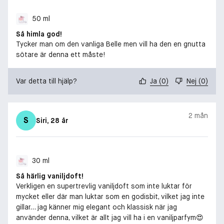
50 ml
Så himla god!
Tycker man om den vanliga Belle men vill ha den en gnutta
sötare är denna ett måste!
Var detta till hjälp?
Ja
(
0
)
Nej
(
0
)
2 mån
S
Siri
, 28 år
30 ml
Så härlig vaniljdoft!
Verkligen en supertrevlig vaniljdoft som inte luktar för
mycket eller där man luktar som en godisbit, vilket jag inte
gillar… jag känner mig elegant och klassisk när jag
använder denna, vilket är allt jag vill ha i en vaniljparfym😍