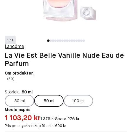
1 / 1
Lancôme
La Vie Est Belle Vanille Nude Eau de
Parfum
Om produkten
(30)
Storlek:
50 ml
30 ml
50 ml
100 ml
Medlemspris
Pris: 1 103,20 kr
1 103,20 kr
Original pris:
1 379 kr
Spara 276 kr
Pris per styck vid köp för min. 600 kr