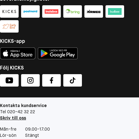
KICKS-app
Följ KICKS
Kontakta kundservice
Tel 020-42 32 22
Skriv till oss
Mån-fre
09.00-17.00
Lör-sön
Stängt