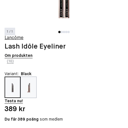
1 / 1
Lancôme
Lash Idôle Eyeliner
Om produkten
(10)
Variant:
Black
Testa nu!
Pris: 389 kr
389 kr
Du får 389 poäng
som medlem