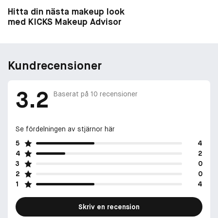
Hitta din nästa makeup look
med KICKS Makeup Advisor
Kundrecensioner
3.2
Baserat på
10
recensioner
Se fördelningen av stjärnor här
5
4
4
2
3
0
2
0
1
4
Skriv en recension