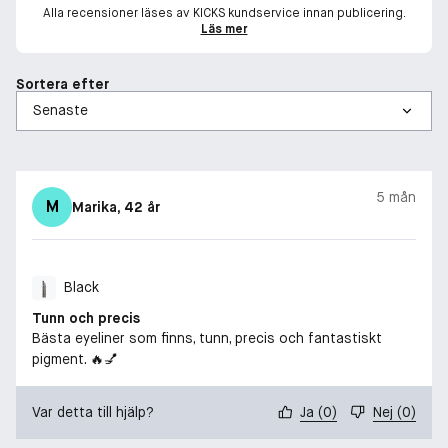
Alla recensioner läses av KICKS kundservice innan publicering.
Läs mer
Sortera efter
5 mån
M
Marika
, 42 år
Black
Tunn och precis
Bästa eyeliner som finns, tunn, precis och fantastiskt
pigment. 🔥💅
Var detta till hjälp?
Ja
(
0
)
Nej
(
0
)