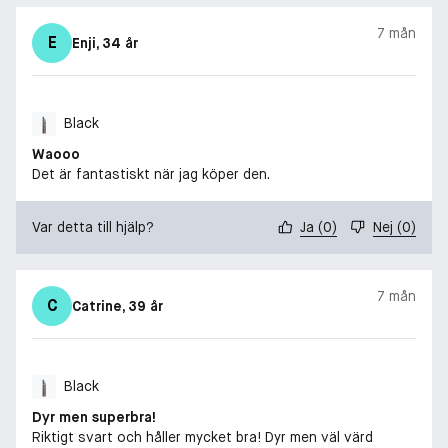
7 mån
E
Enji
, 34 år
Black
Waooo
Det är fantastiskt när jag köper den.
Var detta till hjälp?
Ja
(
0
)
Nej
(
0
)
7 mån
C
Catrine
, 39 år
Black
Dyr men superbra!
Riktigt svart och håller mycket bra! Dyr men väl värd