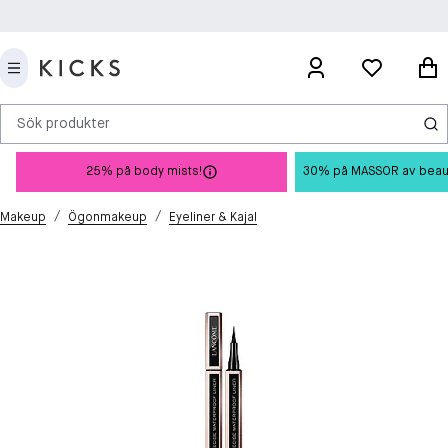
Sök produkter
25% på body mists!
30% på MASSOR av beauty 
/
/
Makeup
Ögonmakeup
Eyeliner & Kajal