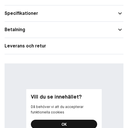
linje och ger perfekt åtkomst till franslinjen med en exakt
applicering.
Specifikationer
-
Betalning
Högsta precision i en banbrytande förpackning: enkel att
kontrollera tack vare den klassiska och ergonomiska Idôle-
Leverans och retur
formen. Alltid finare, enklare och vattentät.
Vill du se innehållet?
Då behöver vi att du accepterar
funktionella cookies
OK