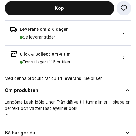
Köp
Leverans om 2-3 dagar
Se leveranstider
Click & Collect om 4 tim
Finns i lager i
116 butiker
Med denna produkt får du
fri leverans
·
Se priser
Om produkten
Lancôme Lash Idôle Liner. Från djärva till tunna linjer – skapa en
perfekt och vattenfast eyelinerlook!
-
Så här gör du
En unik, slimmad och flexibel filtspets som drar en 0,1 mm tunn