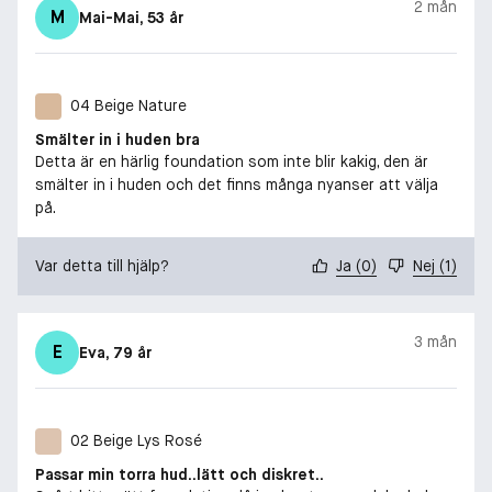
2 mån
M
Mai-Mai
, 53 år
04 Beige Nature
Smälter in i huden bra
Detta är en härlig foundation som inte blir kakig, den är
smälter in i huden och det finns många nyanser att välja
på.
Var detta till hjälp?
Ja
(
0
)
Nej
(
1
)
3 mån
E
Eva
, 79 år
02 Beige Lys Rosé
Passar min torra hud..lätt och diskret..