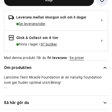
Leverans mellan imorgon och om 3 dagar
Se leveranstider
Click & Collect om 4 tim
Finns i lager i
97 butiker
Med denna produkt får du
fri leverans
·
Se priser
Om produkten
Lancôme Teint Miracle Foundation är en naturlig foundation
som ger huden optimal utstrålning!
-
Hudtyp
Normal, Kombinerad, Torr, Känslig
Så här gör du
Aura-Inside™-teknik har utvecklats av Lancôme och ligger
Solskydd
Med solfaktor, SPF 15
bakom den stora framgång som Teint Miracle Foundation fått -