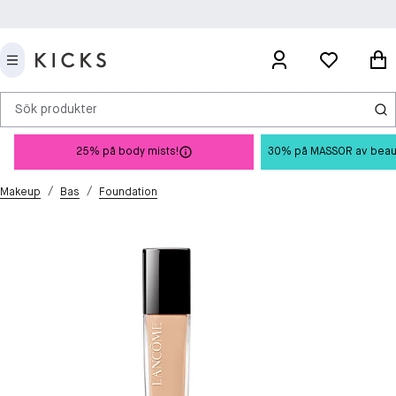
Sök produkter
25% på body mists!
30% på MASSOR av beauty 
/
/
Makeup
Bas
Foundation