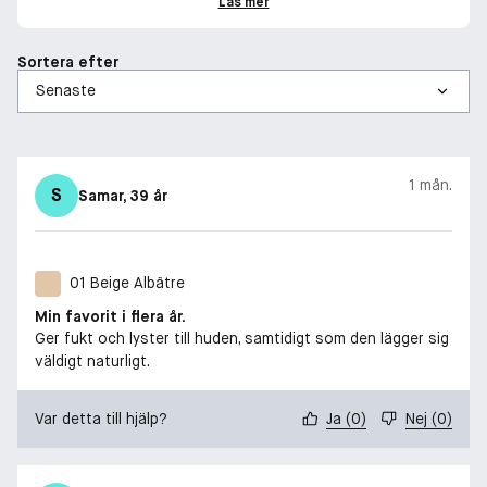
Läs mer
Sortera efter
1 mån.
S
Samar
, 39 år
01 Beige Albâtre
Min favorit i flera år.
Ger fukt och lyster till huden, samtidigt som den lägger sig
väldigt naturligt.
Var detta till hjälp?
Ja
(
0
)
Nej
(
0
)