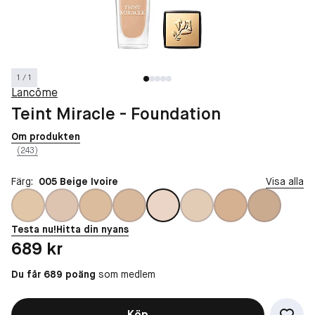
1 / 1
Lancôme
Teint Miracle - Foundation
Om produkten
(243)
Färg:
005 Beige Ivoire
Visa alla
Testa nu!
Hitta din nyans
Pris: 689 kr
689 kr
Du får 689 poäng
som medlem
Köp