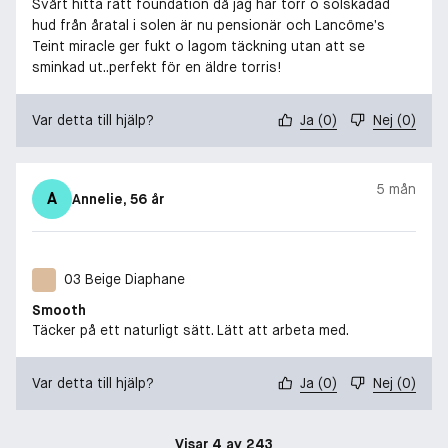
Svårt hitta rätt foundation då jag har torr o solskadad
hud från åratal i solen är nu pensionär och Lancôme’s
Teint miracle ger fukt o lagom täckning utan att se
sminkad ut..perfekt för en äldre torris!
Var detta till hjälp?
Ja
(
0
)
Nej
(
0
)
5 mån
A
Annelie
, 56 år
03 Beige Diaphane
Smooth
Täcker på ett naturligt sätt. Lätt att arbeta med.
Var detta till hjälp?
Ja
(
0
)
Nej
(
0
)
Visar 4 av 243