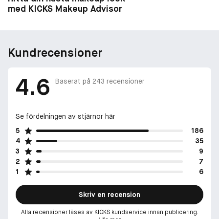
med KICKS Makeup Advisor
Kundrecensioner
4.6
Baserat på
243
recensioner
Se fördelningen av stjärnor här
5
186
4
35
3
9
2
7
1
6
Skriv en recension
Alla recensioner läses av KICKS kundservice innan publicering.