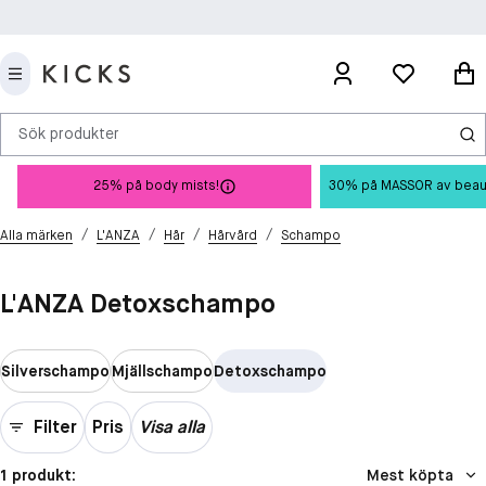
Sök produkter
25% på body mists!
30% på MASSOR av beauty 
/
/
/
/
Alla märken
L'ANZA
Hår
Hårvård
Schampo
L'ANZA Detoxschampo
Silverschampo
Mjällschampo
Detoxschampo
Filter
Pris
Visa alla
1 produkt:
Mest köpta