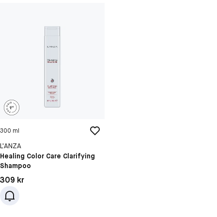
300 ml
L'ANZA
Healing Color Care Clarifying
Shampoo
Pris: 309 kr
309 kr