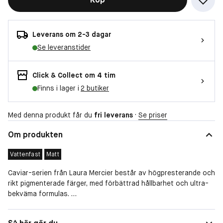
Leverans om 2-3 dagar
Se leveranstider
Click & Collect om 4 tim
Finns i lager i
2 butiker
Med denna produkt får du
fri leverans
·
Se priser
Om produkten
Vattenfast
Matt
Caviar-serien från Laura Mercier består av högpresterande och
rikt pigmenterade färger, med förbättrad hållbarhet och ultra-
bekväma formulas.
Caviar Perfecting Lip Liner är en noggrant utformad läppenna
som låter dig markera läpparna med en lätt och smidig
Egenskaper
Långtidsverkande, Vattenfast