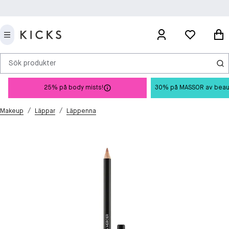
Sök produkter
25% på body mists!
30% på MASSOR av beauty 
/
/
Makeup
Läppar
Läppenna