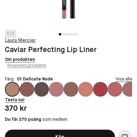
1 / 1
Laura Mercier
Caviar Perfecting Lip Liner
Om produkten
Recensera produkten
Färg:
01 Delicate Nude
Visa alla
Testa nu!
Pris: 370 kr
370 kr
Du får 370 poäng
som medlem
Köp