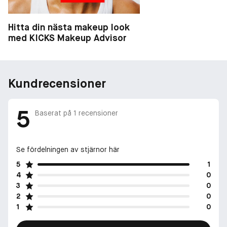
Hitta din nästa makeup look
med KICKS Makeup Advisor
Kundrecensioner
5
Baserat på
1
recensioner
Se fördelningen av stjärnor här
5
1
4
0
3
0
2
0
1
0