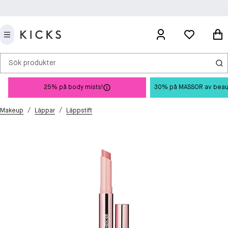
Sök produkter
25% på body mists!
30% på MASSOR av beauty 
/
/
Makeup
Läppar
Läppstift