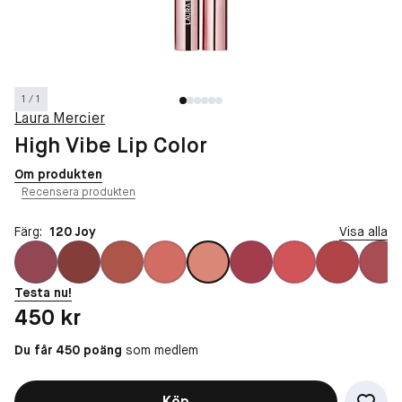
1 / 1
Laura Mercier
High Vibe Lip Color
Om produkten
Recensera produkten
Färg:
120 Joy
Visa alla
Testa nu!
Pris: 450 kr
450 kr
Du får 450 poäng
som medlem
Köp