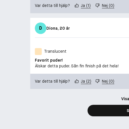
Var detta till hjälp?
Ja
(
1
)
Nej
(
0
)
D
Diona
, 20 år
Translucent
Favorit puder!
Älskar detta puder. Sån fin finish på det hela!
Var detta till hjälp?
Ja
(
2
)
Nej
(
0
)
Visa
S