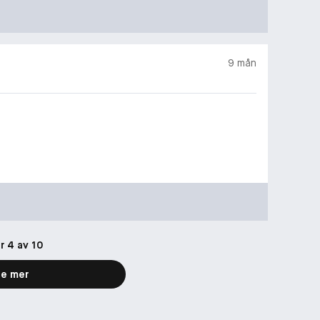
9 mån
r 4 av 10
e mer