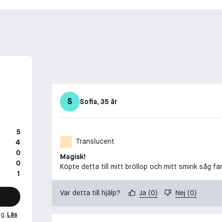
S
Sofia
, 35 år
5
Translucent
4
0
Magisk!
0
Köpte detta till mitt bröllop och mitt smink såg f
1
Var detta till hjälp?
Ja
(
0
)
Nej
(
0
)
ng.
Läs