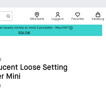
Hitta butik
Logga in
Favoriter
Varukorg
beauty vid köp av minst 2 produkter - Mixa fritt!*
Köp här
r
ucent Loose Setting
r Mini
n