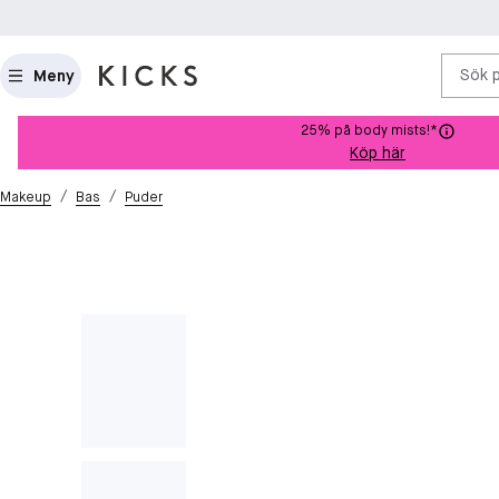
Sök 
Meny
25% på body mists!*
Köp här
/
/
Makeup
Bas
Puder