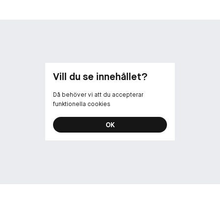
• 24-timmars g
normal till fet 
• Lätt och and
pudret känns 
• Silkeslen fo
användarna tyc
• Ingen kakigh
Vill du se innehållet?
linjer eller ser
• Färgtrogen h
Då behöver vi att du accepterar
foundation, mak
funktionella cookies
• Felfri applic
appliceringen 
OK
• Ingen foto-r
bilder med blixt
• Hudvänlig: Tä
hudtyper, inkl
Doftfri.
Hitta din perf
• Translucent: 
• Translucent 