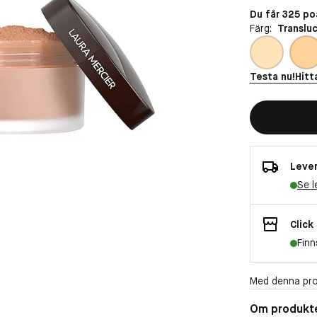
Du får 325 p
Färg:
Translu
Testa nu!
Hitt
Lever
Se l
Click
Finn
Med denna pro
Om produkt