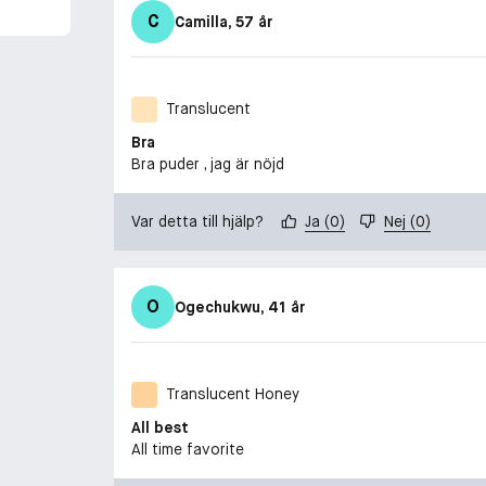
C
Camilla
, 57 år
Translucent
Bra
Bra puder , jag är nöjd
Var detta till hjälp?
Ja
(
0
)
Nej
(
0
)
O
Ogechukwu
, 41 år
Translucent Honey
All best
All time favorite