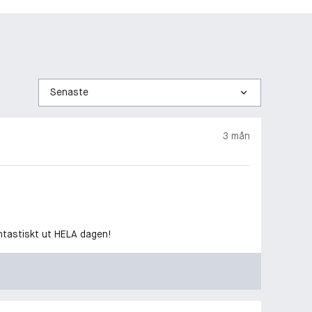
Sortera
efter
3 mån
antastiskt ut HELA dagen!