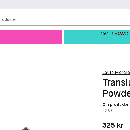
produkter
30% på MASSOR av 
Laura Mercie
Transl
Powde
Om produkte
(10)
Pris: 325 kr
325 kr