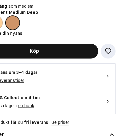
oäng
som medlem
cent Medium Deep
a din nyans
Köp
ans om 3-4 dagar
everanstider
 & Collect om 4 tim
s i lager i
en butik
dukt får du
fri leverans
·
Se priser
en