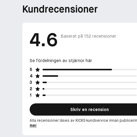
Kundrecensioner
4.6
Baserat på
152
recensioner
Se fördelningen av stjärnor här
5
4
3
2
1
Skriv en recension
Alla recensioner läses av KICKS kundservice innan publiceri
mer