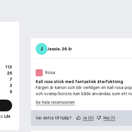
J
Jessie
, 36 år
112
Rosa
25
7
Kall rosa stick med fantastisk återfuktning
3
Färgen är kanon och blir verkligen en kall rosa pop
5
och svamp/borste, kan både användas som ett natu
Se hela recensionen
ng.
Läs
Var detta till hjälp?
Ja
(
0
)
Nej
(
1
)