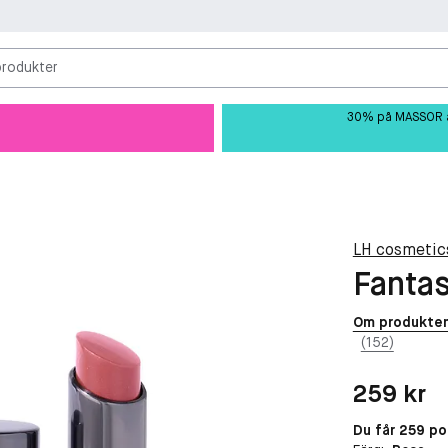
produkter
30% på MASSOR av 
LH cosmetic
Fantas
Om produkte
(152)
Pris: 259 kr
259 kr
Du får 259 p