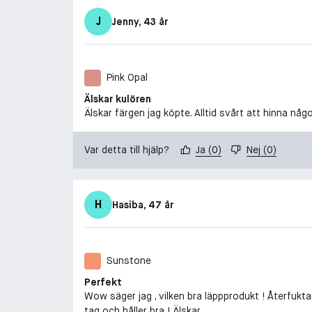
J
Jenny
, 43 år
Pink Opal
Älskar kulören
Älskar färgen jag köpte. Alltid svårt att hinna någo
Var detta till hjälp?
Ja
(
0
)
Nej
(
0
)
H
Hasiba
, 47 år
Sunstone
Perfekt
Wow säger jag , vilken bra läppprodukt ! Återfukta
tag och håller bra ! Älskar