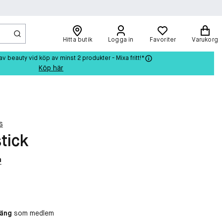
Hitta butik
Logga in
Favoriter
Varukorg
beauty vid köp av minst 2 produkter - Mixa fritt!*
Köp här
s
tick
n
oäng
som medlem