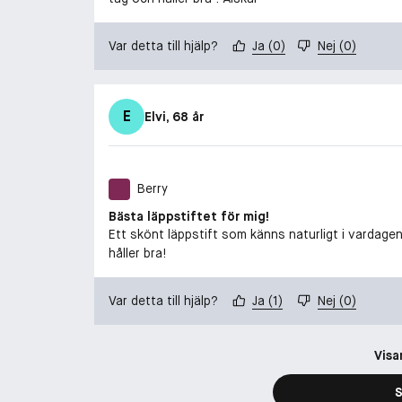
Var detta till hjälp?
Ja
(
0
)
Nej
(
0
)
E
Elvi
, 68 år
Berry
Bästa läppstiftet för mig!
Ett skönt läppstift som känns naturligt i vardagen 
håller bra!
Var detta till hjälp?
Ja
(
1
)
Nej
(
0
)
Visa
S