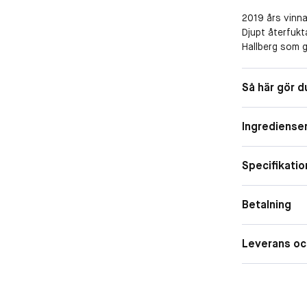
2019 års vinna
Djupt återfukt
Hallberg som g
Fantastick Li
på kinderna. F
Så här gör d
Fantastick Lip
fantastiskt kom
ditt liquid lip
Ingrediense
känns torra fö
kan komma att
KICKS Beauty 
Specifikatio
Betalning
Leverans oc