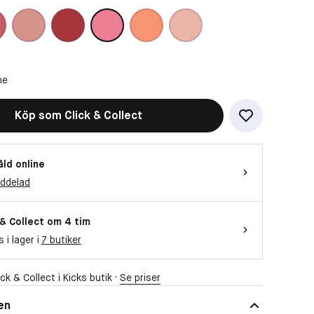
ne
Köp som Click & Collect
åld online
eddelad
 & Collect om 4 tim
s i lager i
7 butiker
ck & Collect i Kicks butik ·
Se priser
en