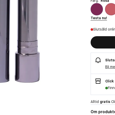
Färg:
Rosa
Testa nu!
Slutsåld onli
Sluts
Bli m
Click
Finn
Alltid
gratis
Cli
Om produkt