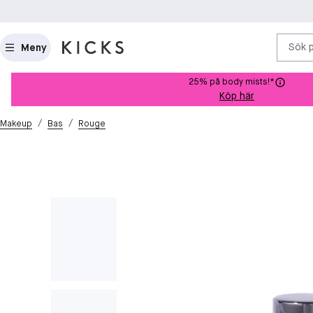
Sök 
Meny
25% på body mists!*
Köp här
/
/
Makeup
Bas
Rouge