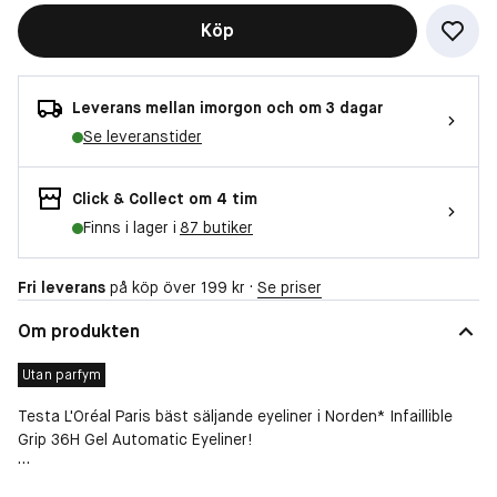
Köp
Leverans mellan imorgon och om 3 dagar
Se leveranstider
Click & Collect om 4 tim
Finns i lager i
87 butiker
Fri leverans
på köp över 199 kr ·
Se priser
Om produkten
Utan parfym
Testa L'Oréal Paris bäst säljande eyeliner i Norden* Infaillible
Grip 36H Gel Automatic Eyeliner!
Långvarig geleyeliner med intensiv färg som lätt glider på huden