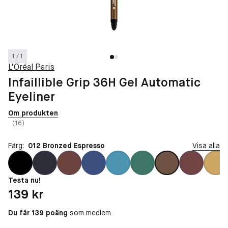
1 / 1
L'Oréal Paris
Infaillible Grip 36H Gel Automatic
Eyeliner
Om produkten
(16)
Färg:
012 Bronzed Espresso
Visa alla
Testa nu!
Pris: 139 kr
139 kr
Du får 139 poäng
som medlem