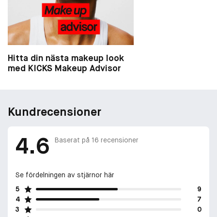
Hitta din nästa makeup look
med KICKS Makeup Advisor
Kundrecensioner
4.6
Baserat på
16
recensioner
Se fördelningen av stjärnor här
5
9
4
7
3
0