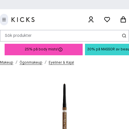
Sök produkter
25% på body mists!
30% på MASSOR av beauty 
/
/
Makeup
Ögonmakeup
Eyeliner & Kajal