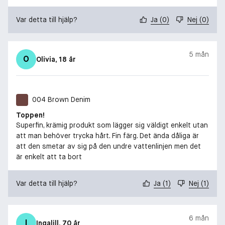
Var detta till hjälp?
Ja
(
0
)
Nej
(
0
)
5 mån
O
Olivia
, 18 år
004 Brown Denim
Toppen!
Superfin, krämig produkt som lägger sig väldigt enkelt utan
att man behöver trycka hårt. Fin färg. Det ända dåliga är
att den smetar av sig på den undre vattenlinjen men det
är enkelt att ta bort
Var detta till hjälp?
Ja
(
1
)
Nej
(
1
)
6 mån
I
Ingalill
, 70 år