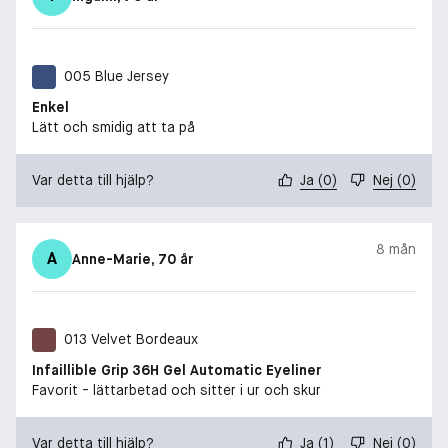
005 Blue Jersey
Enkel
Lätt och smidig att ta på
Var detta till hjälp?
Ja
(
0
)
Nej
(
0
)
8 mån
A
Anne-Marie
, 70 år
013 Velvet Bordeaux
Infaillible Grip 36H Gel Automatic Eyeliner
Favorit - lättarbetad och sitter i ur och skur
Var detta till hjälp?
Ja
(
1
)
Nej
(
0
)