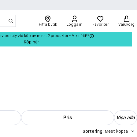
Hitta butik
Logga in
Favoriter
Varukorg
beauty vid köp av minst 2 produkter - Mixa fritt!*
Köp här
Pris
Visa alla
Sortering
:
Mest köpta