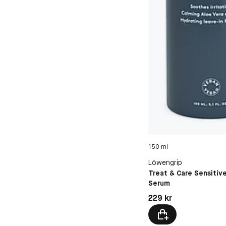
150 ml
Löwengrip
Treat & Care Sensitiv
Serum
Pris: 229 kr
229 kr