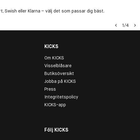
, Swish eller Klarna – välj det som passar dig bäst.
1
/
4
KICKS
Om KICKS
Visselblåsare
Butiksöversikt
Jobba på KICKS
Press
Integritetspolicy
KICKS-app
Följ KICKS