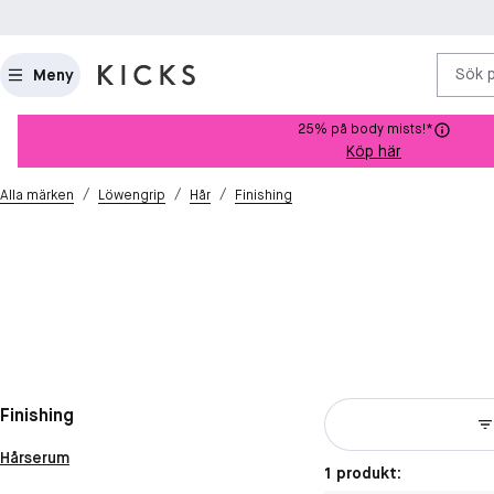
Sök 
Meny
25% på body mists!*
Köp här
/
/
/
Alla märken
Löwengrip
Hår
Finishing
Finishing
Hårserum
1 produkt: