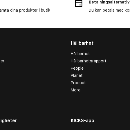
Betalningsalternativ
ämta dina produkter i butik
Du kan betala med kort
Hållbarhet
Hållbarhet
er
Hållbarhetsrapport
People
Planet
Product
More
igheter
KICKS-app