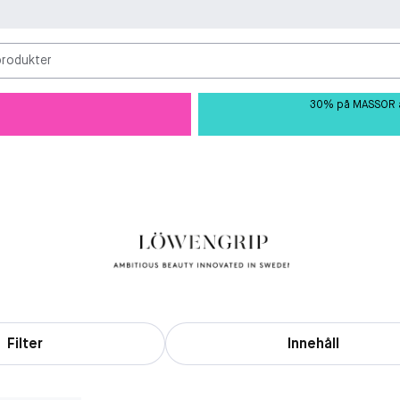
produkter
30% på MASSOR av 
Filter
Innehåll