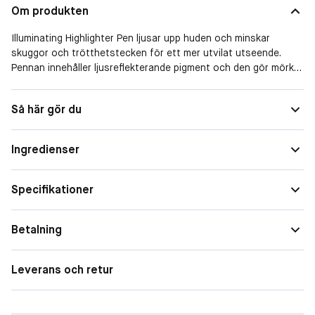
Om produkten
Illuminating Highlighter Pen ljusar upp huden och minskar
skuggor och trötthetstecken för ett mer utvilat utseende.
Pennan innehåller ljusreflekterande pigment och den gör mörka
ringar samt fina linjer mindre synliga så att huden ser klarare
och yngre ut. Den krämiga oparfymerade sammansättningen
Så här gör du
innehåller fuktgivande arktiskt källvatten, utjämnande ekologisk
nordisk björksav och lystergivande nordiska hjortron, för att
återfukta och ge huden ett strålande ungdomligt och friskt
Ingredienser
utseende. Vegansk.
Tillverkad i Finland.
Specifikationer
Betalning
Leverans och retur