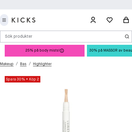
Sök produkter
25% på body mists!
30% på MASSOR av beauty 
/
/
Makeup
Bas
Highlighter
Spara 30%
Köp 2