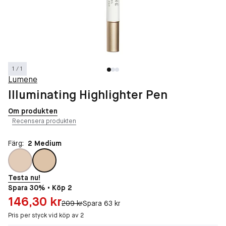
1 / 1
Lumene
Illuminating Highlighter Pen
Om produkten
Recensera produkten
Färg:
2 Medium
Testa nu!
Spara 30% • Köp 2
Pris: 146,30 kr
146,30 kr
Original pris:
209 kr
Spara 63 kr
Pris per styck vid köp av 2