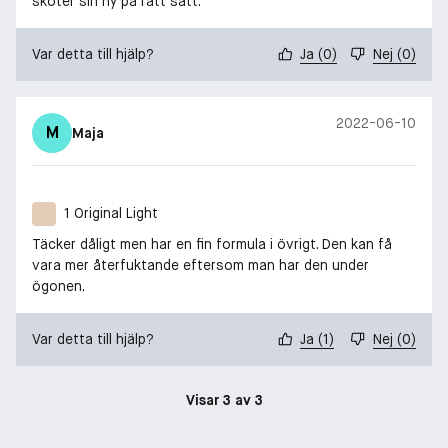
sköter sin hy på rätt sätt.
Var detta till hjälp?
Ja
(
0
)
Nej
(
0
)
2022-06-10
M
Maja
1 Original Light
Täcker dåligt men har en fin formula i övrigt. Den kan få
vara mer återfuktande eftersom man har den under
ögonen.
Var detta till hjälp?
Ja
(
1
)
Nej
(
0
)
Visar 3 av 3