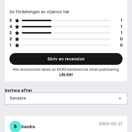
Se fördelningen av stjärnor här
5
1
4
1
3
1
2
0
1
0
Skriv en recension
Alla recensioner läses av KICKS kundservice innan publicering.
Läs mer
Sortera efter
2024-05-21
S
Sandra