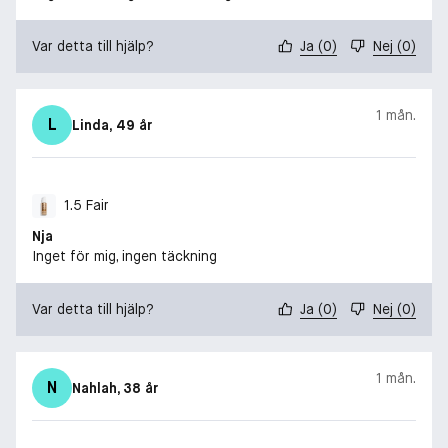
Var detta till hjälp?
Ja
(
0
)
Nej
(
0
)
1 mån.
L
Linda
, 49 år
1.5 Fair
Nja
Inget för mig, ingen täckning
Var detta till hjälp?
Ja
(
0
)
Nej
(
0
)
1 mån.
N
Nahlah
, 38 år