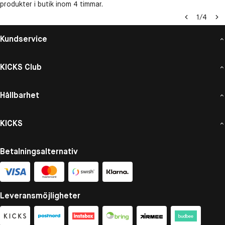
produkter i butik inom 4 timmar.
1
/
4
Kundservice
KICKS Club
Hållbarhet
KICKS
Betalningsalternativ
Leveransmöjligheter