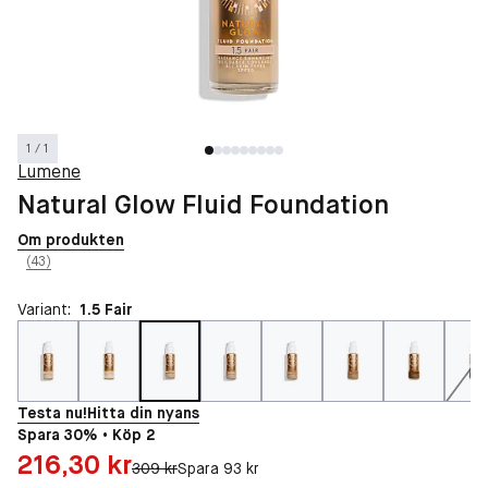
1 / 1
Lumene
Natural Glow Fluid Foundation
Om produkten
(43)
Variant:
1.5 Fair
Testa nu!
Hitta din nyans
Spara 30% • Köp 2
Pris: 216,30 kr
216,30 kr
Original pris:
309 kr
Spara 93 kr