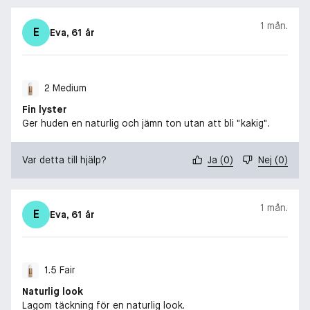
1 mån.
E
Eva
, 61 år
2 Medium
Fin lyster
Ger huden en naturlig och jämn ton utan att bli "kakig".
Var detta till hjälp?
Ja
(
0
)
Nej
(
0
)
1 mån.
E
Eva
, 61 år
1.5 Fair
Naturlig look
Lagom täckning för en naturlig look.