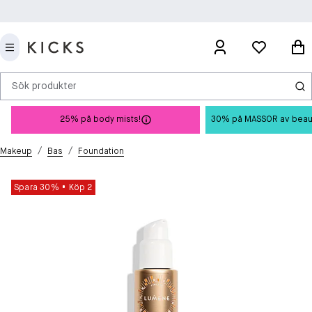
Sök produkter
25% på body mists!
30% på MASSOR av beauty 
/
/
Makeup
Bas
Foundation
Spara 30%
Köp 2