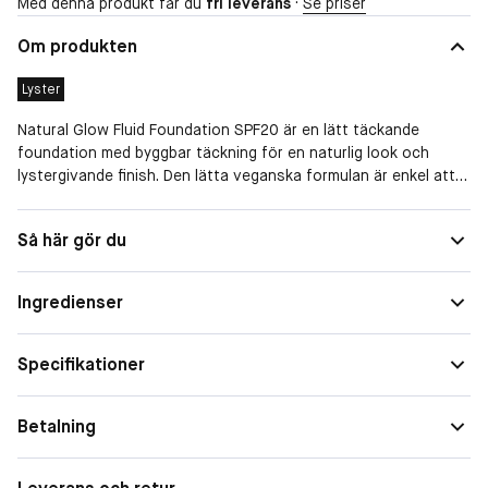
Med denna produkt får du
fri leverans
·
Se priser
Om produkten
Lyster
Natural Glow Fluid Foundation SPF20 är en lätt täckande
foundation med byggbar täckning för en naturlig look och
lystergivande finish. Den lätta veganska formulan är enkel att
applicera. Sammansättningen innehåller lystergivande nordiska
hjortron och fuktgivande hyaluronsyra som bidrar till att hålla
Solskydd
Med solfaktor
Så här gör du
huden jämn och fräsch hela dagen med en vacker lyster.
Finish
Lyster
Skyddar huden mot de skadliga effekterna av UVA/UVB-
strålning (SPF 20).
Ingredienser
Återvunnet glas har använts i tillverkningen av flaskan.
Återvunnen plast har använts i tillverkningen av pumpen.
Specifikationer
Tillverkad i Finland.
Betalning