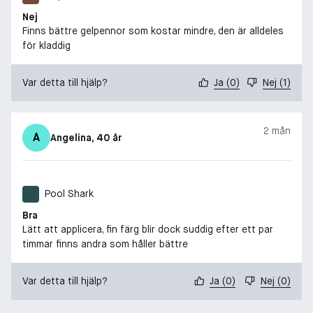
Nej
Finns bättre gelpennor som kostar mindre, den är alldeles
för kladdig
Var detta till hjälp?
Ja
(
0
)
Nej
(
1
)
2 mån
A
Angelina
, 40 år
Pool Shark
Bra
Lätt att applicera, fin färg blir dock suddig efter ett par
timmar finns andra som håller bättre
Var detta till hjälp?
Ja
(
0
)
Nej
(
0
)