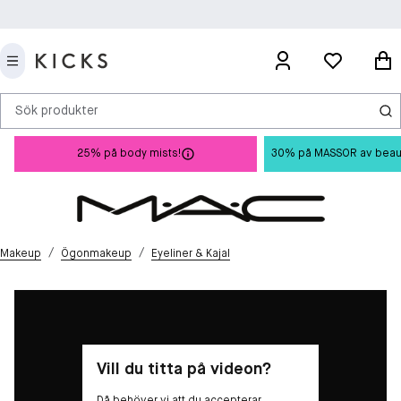
Sök produkter
25% på body mists!
30% på MASSOR av beauty 
/
/
Makeup
Ögonmakeup
Eyeliner & Kajal
Vill du titta på videon?
Då behöver vi att du accepterar