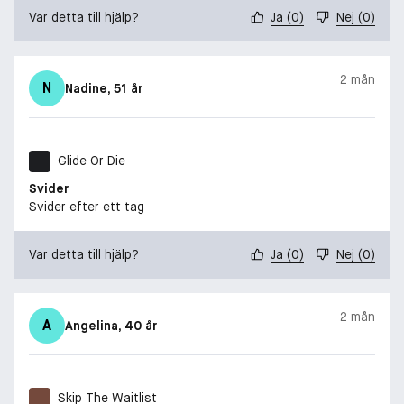
Var detta till hjälp?
Ja
(
0
)
Nej
(
0
)
2 mån
N
Nadine
, 51 år
Glide Or Die
Svider
Svider efter ett tag
Var detta till hjälp?
Ja
(
0
)
Nej
(
0
)
2 mån
A
Angelina
, 40 år
Skip The Waitlist