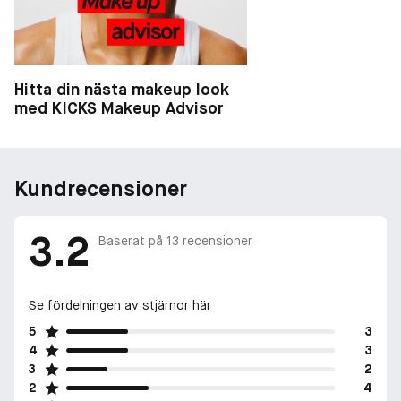
Hitta din nästa makeup look
med KICKS Makeup Advisor
Kundrecensioner
3.2
Baserat på
13
recensioner
Se fördelningen av stjärnor här
5
3
4
3
3
2
2
4