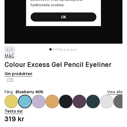
funktionella cookies
OK
1 / 1
MAC
Colour Excess Gel Pencil Eyeliner
Om produkten
(13)
Färg:
Blueberry Milk
Visa alla
Testa nu!
Pris: 319 kr
319 kr