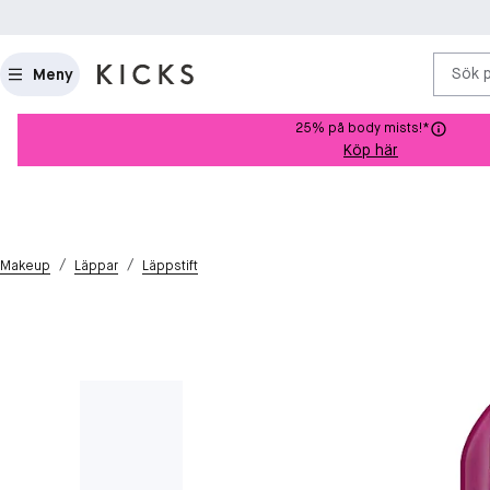
Sök 
Meny
25% på body mists!*
Köp här
/
/
Makeup
Läppar
Läppstift