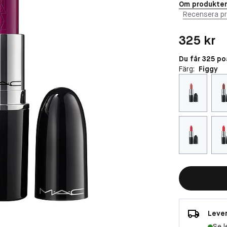
Om produkte
Recensera p
Pris: 325 kr
325 kr
Du får 325 p
Färg:
Figgy
Lever
Se l