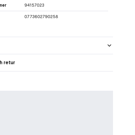
mer
94157023
0773602790258
h retur