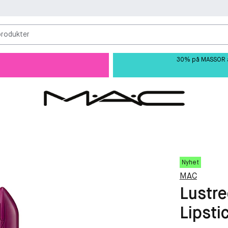
produkter
30% på MASSOR av 
Nyhet
MAC
Lustre
Lipsti