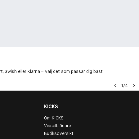
, Swish eller Klarna – välj det som passar dig bäst.
1
/
4
KICKS
Om KICKS
Visselblåsare
Butiksöversikt