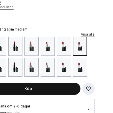
n
rodukten
oäng
som medlem
Visa alla
Köp
ans om 2-3 dagar
everanstider