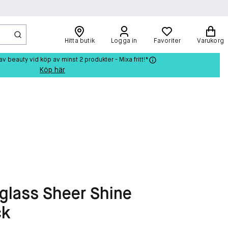
Hitta butik
Logga in
Favoriter
Varukorg
beauty vid köp av minst 2 produkter - Mixa fritt!*
Köp här
glass Sheer Shine
ck