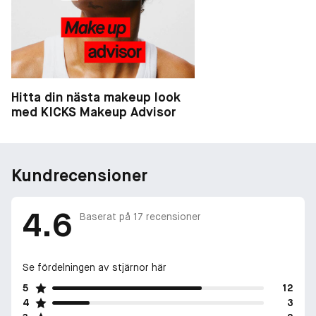
Hitta din nästa makeup look
med KICKS Makeup Advisor
Kundrecensioner
4.6
Baserat på
17
recensioner
Se fördelningen av stjärnor här
5
12
4
3