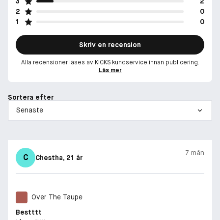
3
2
2
0
1
0
Skriv en recension
Alla recensioner läses av KICKS kundservice innan publicering.
Läs mer
Sortera efter
7 mån
C
Chestha
, 21 år
Over The Taupe
Bestttt