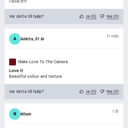
I love it!!!
Var detta till hjälp?
Ja
(
0
)
Nej
(
0
)
11 mån
A
Ankita
, 31 år
Make Love To The Camera
Love it
Beautiful colour and texture
Var detta till hjälp?
Ja
(
0
)
Nej
(
0
)
1 år
N
Nilam