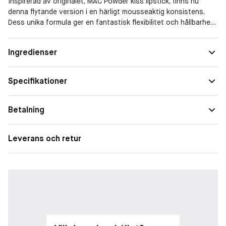
Inspirerad av originalet, MAC Powder kiss lipstick, finns nu
denna flytande version i en härligt mousseaktig konsistens.
Dess unika formula ger en fantastisk flexibilitet och hållbarhet
som fyller i alla små fina linjer i läpparna med en jämn och
naturlig effekt - dessutom återfuktar den läpparna i upp till 10
Finish
Matt
Ingredienser
timmar!
Egenskaper
Återfuktande, Långtidsverkande
Specifikationer
Form
Flytande
Täckningsgrad
Hög
Betalning
Leverans och retur