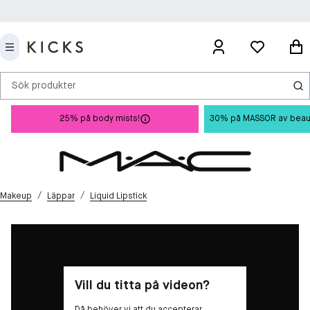
Sök produkter
25% på body mists!
30% på MASSOR av beauty 
/
/
Makeup
Läppar
Liquid Lipstick
Vill du titta på videon?
Då behöver vi att du accepterar