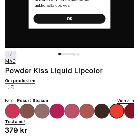
funktionella cookies
OK
1 / 1
MAC
Powder Kiss Liquid Lipcolor
Om produkten
(17)
Färg:
Resort Season
Visa alla
Testa nu!
Pris: 379 kr
379 kr