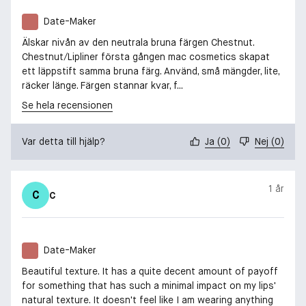
Date-Maker
Älskar nivån av den neutrala bruna färgen Chestnut.
Chestnut/Lipliner första gången mac cosmetics skapat
ett läppstift samma bruna färg. Använd, små mängder, lite,
räcker länge. Färgen stannar kvar, f...
Se hela recensionen
Var detta till hjälp?
Ja
(
0
)
Nej
(
0
)
1 år
C
C
Date-Maker
Beautiful texture. It has a quite decent amount of payoff
for something that has such a minimal impact on my lips'
natural texture. It doesn't feel like I am wearing anything