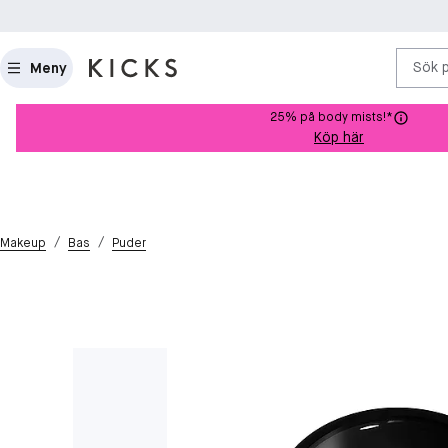
Sök 
Meny
25% på body mists!*
Köp här
/
/
Makeup
Bas
Puder