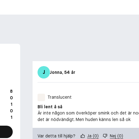
J
Jonna
, 54 år
8
Translucent
0
1
Bli lent å så
0
Är inte någon som överköper smink och det är nog 
1
det är nödvändigt. Men huden känns len så ok
Var detta till hjälp?
Ja
(
0
)
Nej
(
0
)