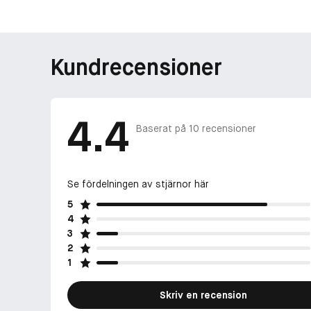
Kundrecensioner
4.4
Baserat på
10
recensioner
Se fördelningen av stjärnor här
5
4
3
2
1
Skriv en recension