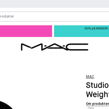
produkter
30% på MASSOR av 
MAC
Studio
Weigh
Om produkte
(10)