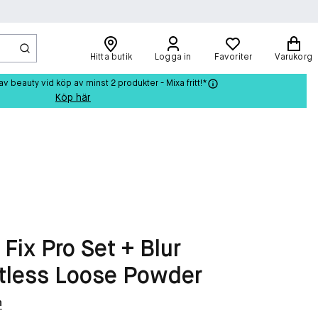
Hitta butik
Logga in
Favoriter
Varukorg
beauty vid köp av minst 2 produkter - Mixa fritt!*
Köp här
 Fix Pro Set + Blur
tless Loose Powder
n