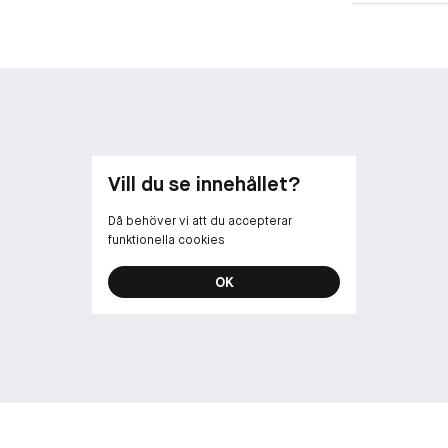
• Lätt täcknin
•Känslig och h
•Orsakar inte 
Vill du se innehållet?
Då behöver vi att du accepterar
funktionella cookies
OK