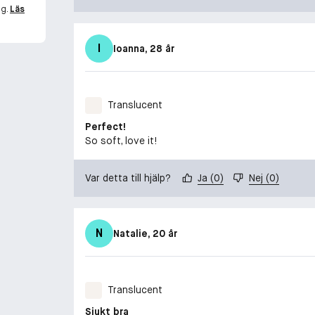
ng.
Läs
I
Ioanna
, 28 år
Translucent
Perfect!
So soft, love it!
Var detta till hjälp?
Ja
(
0
)
Nej
(
0
)
N
Natalie
, 20 år
Translucent
Sjukt bra