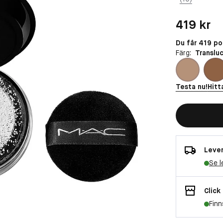
Pris: 419 kr
419 kr
Du får 419 p
Färg:
Translu
Testa nu!
Hitt
Lever
Se l
Click
Finn