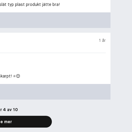
lät typ plast produkt jätte bra!
1 år
karpt! ⭐️😊
r 4 av 10
e mer