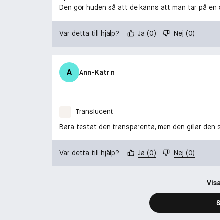
Den gör huden så att de känns att man tar på en s
Var detta till hjälp?
Ja
(
0
)
Nej
(
0
)
A
Ann-Katrin
Translucent
Bara testat den transparenta, men den gillar den s
Var detta till hjälp?
Ja
(
0
)
Nej
(
0
)
Visa
S