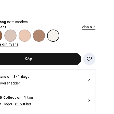
oäng
som medlem
cent
Visa alla
a din nyans
Köp
ans om 3-4 dagar
everanstider
 & Collect om 4 tim
s i lager i
61 butiker