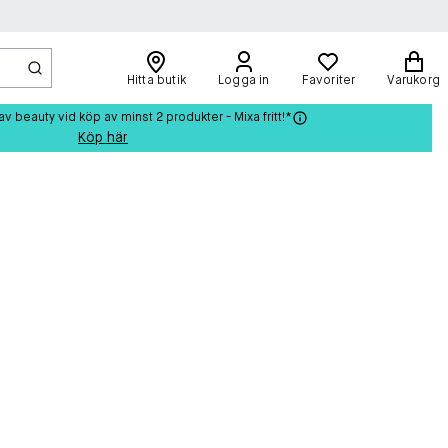
Hitta butik
Logga in
Favoriter
Varukorg
beauty vid köp av minst 2 produkter - Mixa fritt!*
Köp här