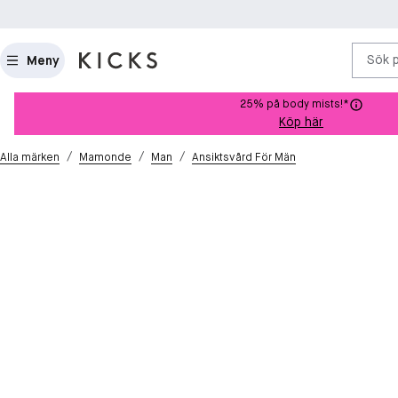
Sök 
Meny
25% på body mists!*
Köp här
/
/
/
Alla märken
Mamonde
Man
Ansiktsvård För Män