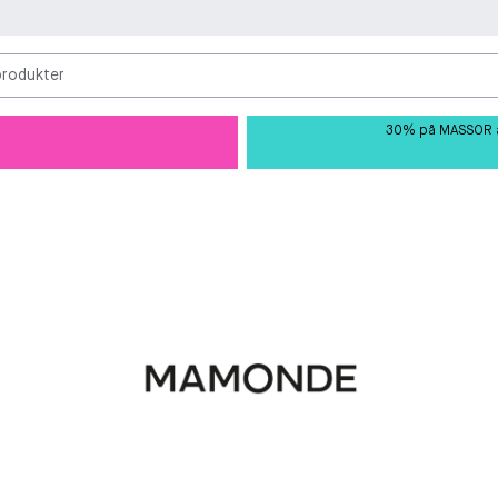
produkter
30% på MASSOR av 