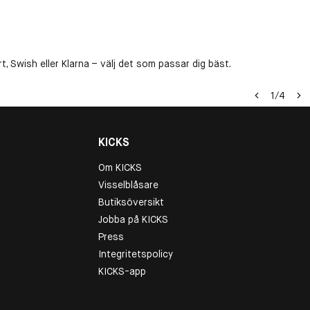
, Swish eller Klarna – välj det som passar dig bäst.
1
/
4
KICKS
Om KICKS
Visselblåsare
Butiksöversikt
Jobba på KICKS
Press
Integritetspolicy
KICKS-app