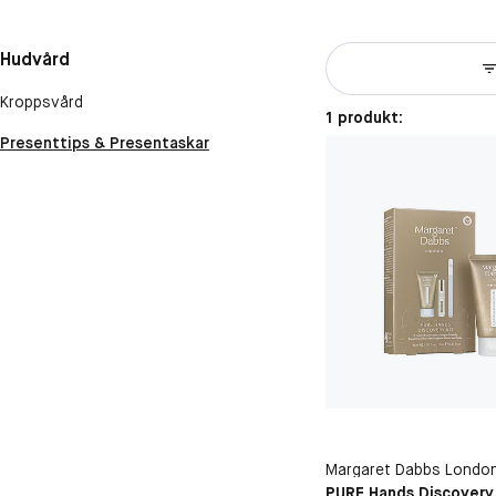
Hudvård
Kroppsvård
1 produkt:
Presenttips & Presentaskar
Margaret Dabbs Londo
PURE Hands Discovery