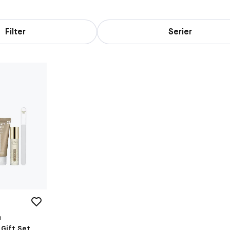
Filter
Serier
n
 Gift Set