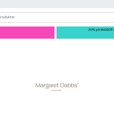
produkter
30% på MASSOR av 