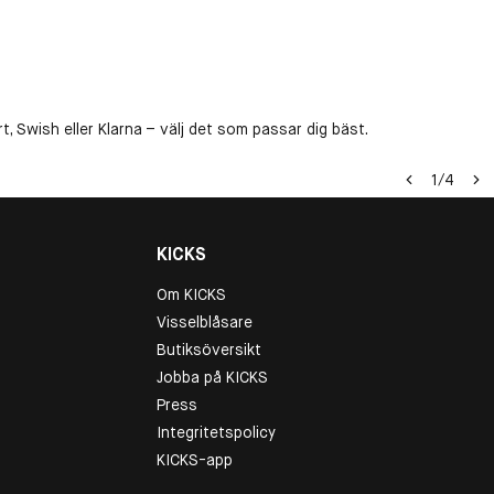
, Swish eller Klarna – välj det som passar dig bäst.
1
/
4
KICKS
Om KICKS
Visselblåsare
Butiksöversikt
Jobba på KICKS
Press
Integritetspolicy
KICKS-app