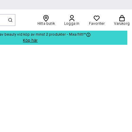
Hitta butik
Logga in
Favoriter
Varukorg
beauty vid köp av minst 2 produkter - Mixa fritt!*
Köp här