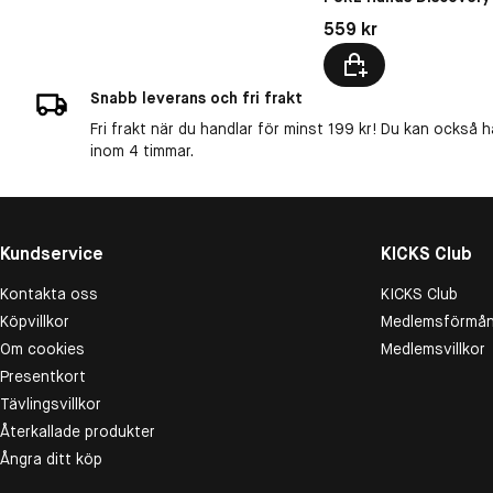
Pris: 559 kr
559 kr
Snabb leverans och fri frakt
Fri frakt när du handlar för minst 199 kr! Du kan också h
inom 4 timmar.
Kundservice
KICKS Club
Kontakta oss
KICKS Club
Köpvillkor
Medlemsförmån
Om cookies
Medlemsvillkor
Presentkort
Tävlingsvillkor
Återkallade produkter
Ångra ditt köp