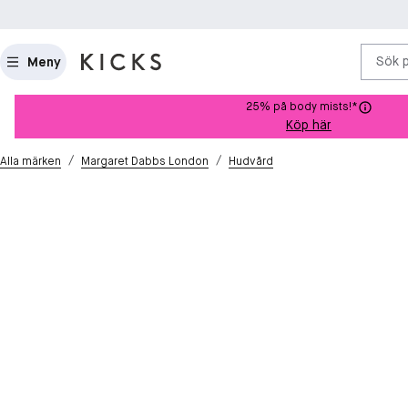
Sök 
Meny
25% på body mists!*
Köp här
/
/
Alla märken
Margaret Dabbs London
Hudvård