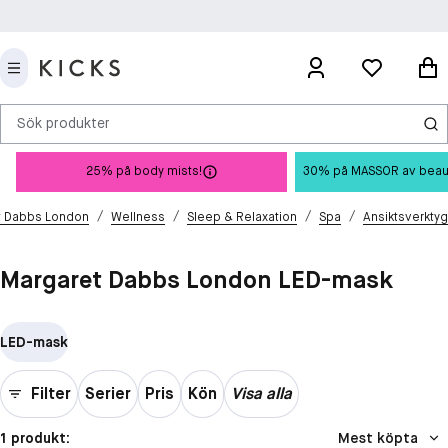
Sök produkter
25% på body mists!
30% på MASSOR av beauty 
/
/
/
/
t Dabbs London
Wellness
Sleep & Relaxation
Spa
Ansiktsverktyg
Margaret Dabbs London LED-mask
LED-mask
Filter
Serier
Pris
Kön
Visa alla
1 produkt:
Mest köpta