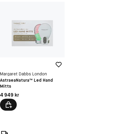
Margaret Dabbs London
AstraeaNatura™ Led Hand
Mitts
Pris: 4 949 kr
4 949 kr