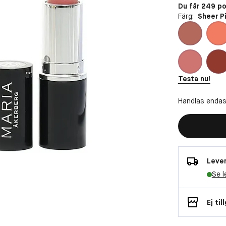
Du får 249 p
Färg:
Sheer P
Testa nu!
Handlas endas
Lever
Se l
Ej til