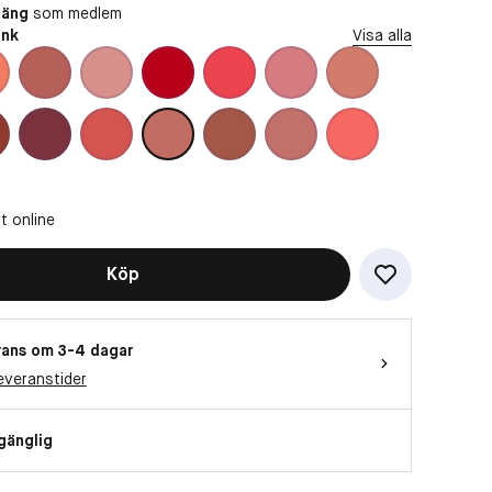
oäng
som medlem
ink
Visa alla
t online
Köp
ans om 3-4 dagar
everanstider
lgänglig