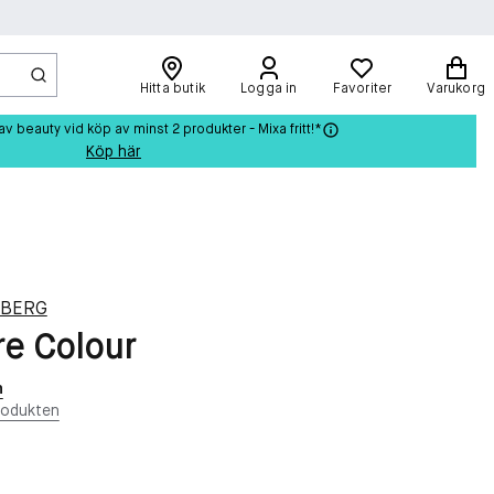
Hitta butik
Logga in
Favoriter
Varukorg
beauty vid köp av minst 2 produkter - Mixa fritt!*
Köp här
RBERG
re Colour
n
rodukten