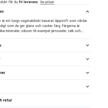
dukt får du
fri leverans
·
Se priser
en
 är ett lyxigt vegetabiliskt baserat läppstift som vårdar
digt som de ger glans och vacker färg. Färgerna är
ka mineraler, såsom till exempel järnoxider, talk och
n fylliga formulan består av vegetabiliska oljor och vaxer
, mjukgör och skyddar. Ger läpparna en fyllig,
u
a. Stift och läppbalsam igen. Flera vackra nyanser. Vårdar
ed kokosolja.
r
ner
h retur