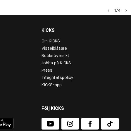
1
/
4
KICKS
Om KICKS
Visselblåsare
Butiksöversikt
Jobba på KICKS
Press
Integritetspolicy
KICKS-app
Följ KICKS