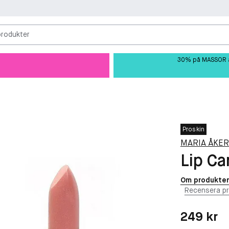
produkter
30% på MASSOR av 
Proskin
MARIA ÅKE
Lip Ca
Om produkte
Recensera p
Pris: 249 kr
249 kr