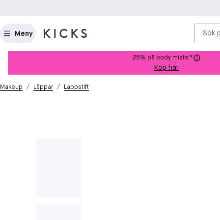
Sök 
Meny
25% på body mists!*
Köp här
/
/
Makeup
Läppar
Läppstift