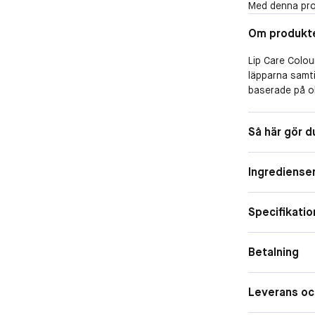
Med denna pro
Om produkt
Lip Care Colour
läpparna samti
baserade på oli
titandioxid. De
som återfettar
Så här gör d
behaglig känsl
och mjukgör m
Ingrediense
Specifikatio
Betalning
Leverans oc