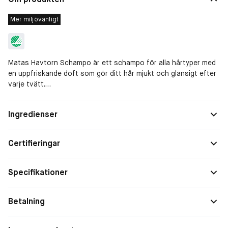
Mer miljövänligt
Matas Havtorn Schampo är ett schampo för alla hårtyper med
en uppfriskande doft som gör ditt hår mjukt och glansigt efter
varje tvätt.
Schampot innehåller antioxidativ havtorn och astaxantin som
hjälper till att skydda hårbottens naturliga barriär. Schampot
Egenskaper
Ger lyster, Uppmjukande, Återfuktande
Ingredienser
innehåller vårdande panthenol och betaine som stärker och
Hårtyp
Normalt hår
ökar hårets elasticitet samt ger det glans. Glycerin som
återfuktar hårbotten.
Certifieringar
Användning
Specifikationer
Du kan använda Matas Havtorn Schampo varje dag.
Betalning
Produktspecifikationer
Vegansk (utan animaliska ingredienser).