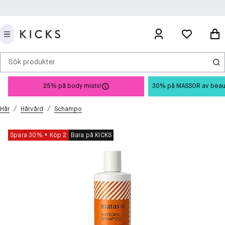
Sök produkter
25% på body mists!
30% på MASSOR av beauty 
/
/
Hår
Hårvård
Schampo
Spara 30%
Köp 2
Bara på KICKS