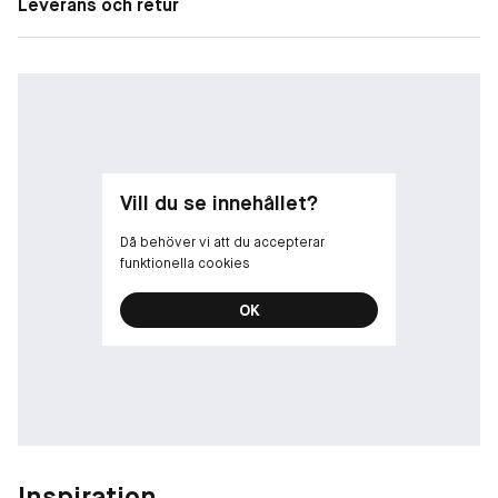
Leverans och retur
Svanenmärkt
Glycerin som tillför fukt till hårbotten
pH-värde: Cirka 4,8.
Tillverkad i Danmark
Vill du se innehållet?
Då behöver vi att du accepterar
Produkten passar till denna pump som du kan köpa genom att
funktionella cookies
klicka här
OK
Inspiration