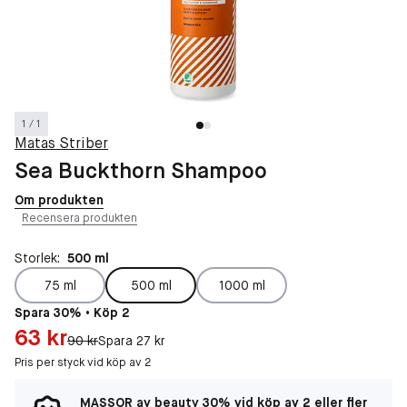
1 / 1
Matas Striber
Sea Buckthorn Shampoo
Om produkten
Recensera produkten
Storlek:
500 ml
75 ml
500 ml
1000 ml
Spara 30% • Köp 2
Pris: 63 kr
63 kr
Original pris:
90 kr
Spara 27 kr
Pris per styck vid köp av 2
MASSOR av beauty 30% vid köp av 2 eller fler