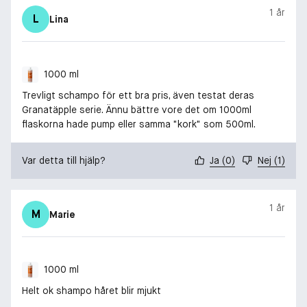
1 år
L
Lina
1000 ml
Trevligt schampo för ett bra pris, även testat deras
Granatäpple serie. Ännu bättre vore det om 1000ml
flaskorna hade pump eller samma "kork" som 500ml.
Var detta till hjälp?
Ja
(
0
)
Nej
(
1
)
1 år
M
Marie
1000 ml
Helt ok shampo håret blir mjukt