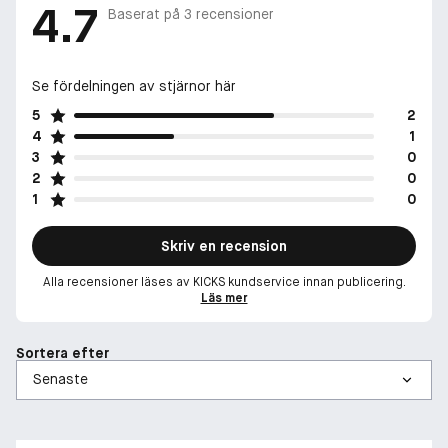
4.7
Baserat på
3
recensioner
Se fördelningen av stjärnor här
5
2
4
1
3
0
2
0
1
0
Skriv en recension
Alla recensioner läses av KICKS kundservice innan publicering.
Läs mer
Sortera efter