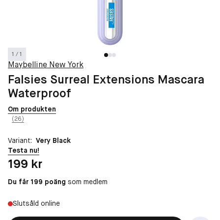
1 / 1
Maybelline New York
Falsies Surreal Extensions Mascara
Waterproof
Om produkten
(26)
Variant:
Very Black
Testa nu!
Pris: 199 kr
199 kr
Du får 199 poäng
som medlem
Slutsåld online