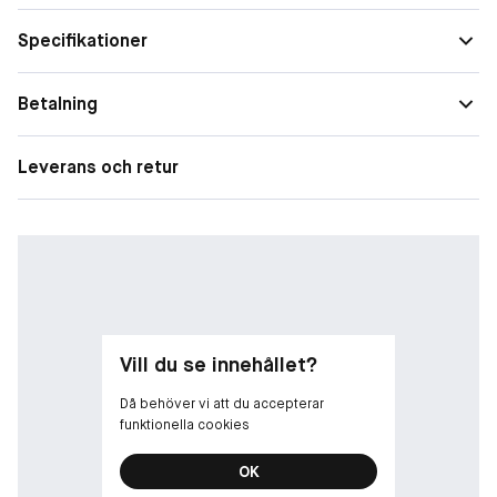
till spets. Vattenfast. Vegansk formula***.
Specifikationer
*Instrumentellt test
**Självutvärdering, 131 personer.
***Utan ingredienser av animaliskt ursprung.
Betalning
Leverans och retur
Vill du se innehållet?
Då behöver vi att du accepterar
funktionella cookies
OK