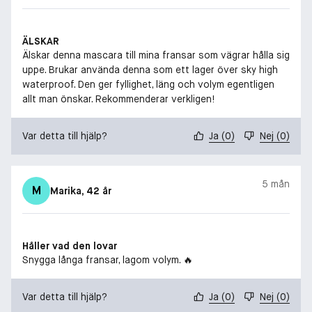
ÄLSKAR
Älskar denna mascara till mina fransar som vägrar hålla sig
uppe. Brukar använda denna som ett lager över sky high
waterproof. Den ger fyllighet, läng och volym egentligen
allt man önskar. Rekommenderar verkligen!
Var detta till hjälp?
Ja
(
0
)
Nej
(
0
)
5 mån
M
Marika
, 42 år
Håller vad den lovar
Snygga långa fransar, lagom volym. 🔥
Var detta till hjälp?
Ja
(
0
)
Nej
(
0
)