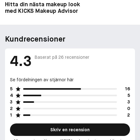
Hitta din nästa makeup look
med KICKS Makeup Advisor
Kundrecensioner
4.3
Baserat på
26
recensioner
Se fördelningen av stjärnor här
5
16
4
5
3
3
2
0
1
2
Skriv en recension