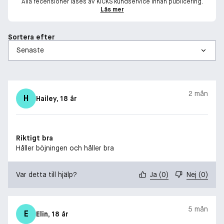
Alla recensioner läses av KICKS kundservice innan publicering.
Läs mer
Sortera efter
2 mån
H
Hailey
, 18 år
Riktigt bra
Håller böjningen och håller bra
Var detta till hjälp?
Ja
(
0
)
Nej
(
0
)
5 mån
E
Elin
, 18 år