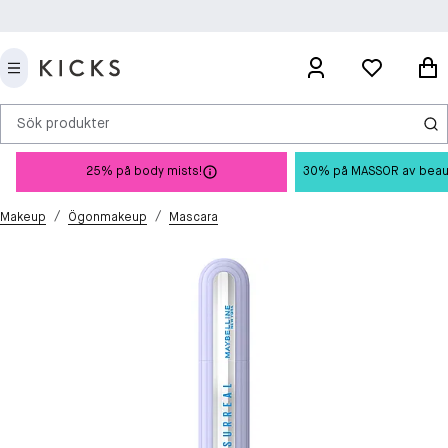
Sök produkter
25% på body mists!
30% på MASSOR av beauty 
/
/
Makeup
Ögonmakeup
Mascara