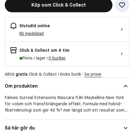
Köp som Click & Collect
Slutsåld online
Bli meddelad
Click & Collect om 4 tim
Finns i lager i
0 butiker
Alltid
gratis
Click & Collect i Kicks butik ·
Se priser
Om produkten
Falsies Surreal Extensions Mascara från Maybelline New York
för volym och fransförlängande effekt. Formula med hybrid-
fiberteknologi som ger 42 %* mer längd och ett resultat som
håller i upp till 24 timmar**. Falsies Surreal Extensions Mascara
från Maybelline New York spolborste gör att appliceringen går
Så här gör du
snabbt och enkelt med formulan som täcker fransarna från rot