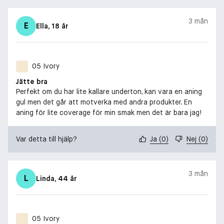
3 mån
E
Ella
, 18 år
05 Ivory
Jätte bra
Perfekt om du har lite kallare underton, kan vara en aning
gul men det går att motverka med andra produkter. En
aning för lite coverage för min smak men det är bara jag!
Var detta till hjälp?
Ja
(
0
)
Nej
(
0
)
3 mån
L
Linda
, 44 år
05 Ivory