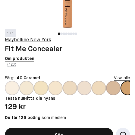
1 / 1
Maybelline New York
Fit Me Concealer
Om produkten
(423)
Färg:
40 Caramel
Visa alla
Testa nu!
Hitta din nyans
Pris: 129 kr
129 kr
Du får 129 poäng
som medlem
Köp