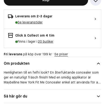
Leverans om 2-3 dagar
Se leveranstider
Click & Collect om 4 tim
Finns i lager i
20 butiker
Fri leverans
på köp över 199 kr ·
Se priser
Om produkten
Hemligheten till en felfri look? En återfuktande concealer som
ger en naturligt fräsch finish! Med en smidig applikator är
Maybelline New York Fit Me Concealer enkel att använda för att
dölja märken på huden och dämpa mörka ringar under ögonen.
Den veganska formulan* är medium täckande och framtagen
Så här gör du
för att passa även känslig hud. Fit Me Concealer finns i flera
nyanser nyanser. Hitta din nyans som smälter samman sömlöst