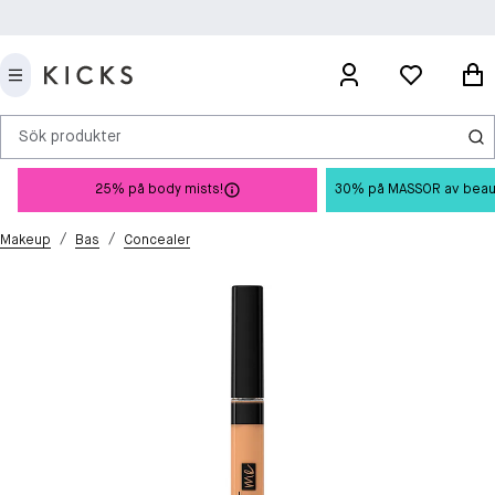
Sök produkter
25% på body mists!
30% på MASSOR av beauty 
/
/
Makeup
Bas
Concealer