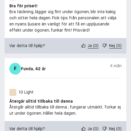
Bra för priset!
Bra täckning, lägger sig fint under ögonen, blir inte kakig
och sitter hela dagen. Fick tips från personalen att välja
en nyans ljusare än vanligt för att få en uppljusande
effekt under ögonen, funkar fint! Prisvärd!
Var detta till hjälp?
Ja
(
0
)
Nej
(
0
)
4 mån
F
Funda
, 42 år
10 Light
Återgår alltid tillbaka till denna
Återgår alltid tillbaka till denna , fungerar utmärkt. Torkar ej
ut under ögonen. Håller hela dagen.
Var detta till hjälp?
Ja
(
0
)
Nej
(
0
)