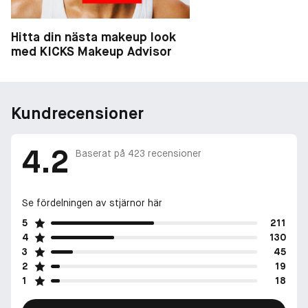
Hitta din nästa makeup look
med KICKS Makeup Advisor
Kundrecensioner
4.2
Baserat på
423
recensioner
Se fördelningen av stjärnor här
5
211
4
130
3
45
2
19
1
18