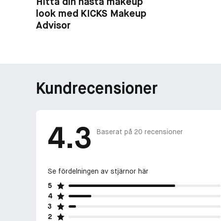
Hitta din nästa makeup
look med KICKS Makeup
Advisor
Kundrecensioner
4.3
Baserat på
20
recensioner
Se fördelningen av stjärnor här
5
4
3
2