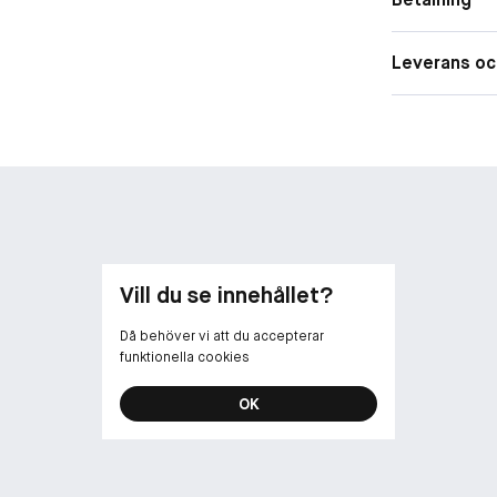
• Upp till 30 t
Leverans oc
• Blir inte kakig
• Vatten- och 
• Passar känsl
• Icke-komed
• Vegansk for
*Självbedömni
**Utan ingredi
Vill du se innehållet?
Då behöver vi att du accepterar
funktionella cookies
OK