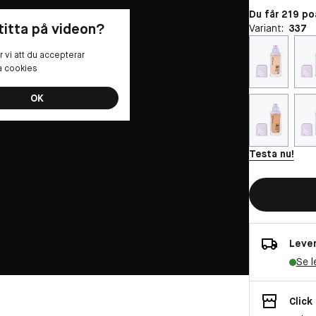
Du får 219 p
 titta på videon?
Variant:
337
 vi att du accepterar
la cookies
OK
Testa nu!
Lever
Se l
Click