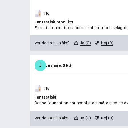
118
Fantastisk produkt!
En matt foundation som inte blir torr och kakig, d
Var detta till hjälp?
Ja
(
0
)
Nej
(
0
)
J
Jeannie
, 29 år
118
Fantastisk!
Denna foundation går absolut att mäta med de d
Var detta till hjälp?
Ja
(
0
)
Nej
(
0
)