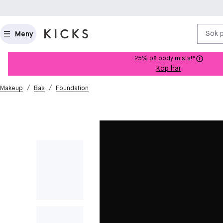
Sök 
Meny
25% på body mists!*
Köp här
/
/
Makeup
Bas
Foundation