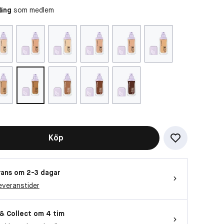
oäng
som medlem
Vill du titta på videon?
Då behöver vi att du accepterar
funktionella cookies
OK
Köp
ans om 2-3 dagar
everanstider
 & Collect om 4 tim