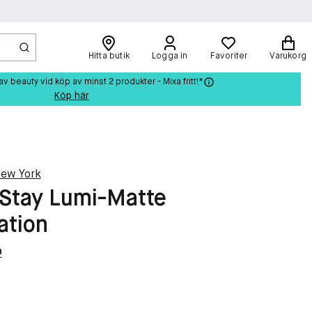
Hitta butik
Logga in
Favoriter
Varukorg
beauty vid köp av minst 2 produkter - Mixa fritt!*
Köp här
New York
 Stay Lumi-Matte
ation
n