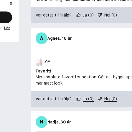
2
Var detta till hjälp?
Ja
(
0
)
Nej
(
0
)
ng.
Läs
A
Agnes
, 18 år
98
Favorit!
Min absoluta favoritfoundation. Går att bygga upp 
mer matt look.
Var detta till hjälp?
Ja
(
0
)
Nej
(
0
)
N
Nadja
, 30 år