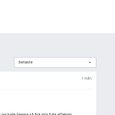
Sortera
efter
1 mån.
 jag hade hemma så fick inte fulla effekten