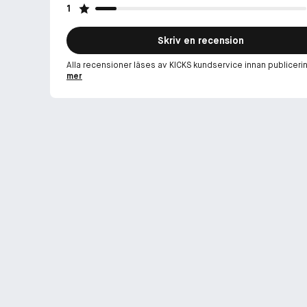
1
Skriv en recension
Alla recensioner läses av KICKS kundservice innan publiceri
mer