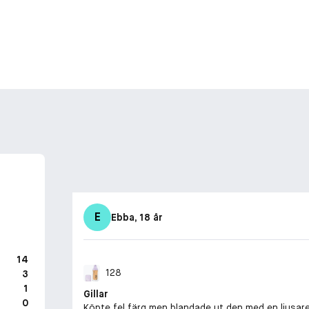
E
Ebba
, 18 år
14
128
3
1
Gillar
0
Köpte fel färg men blandade ut den med en ljusare