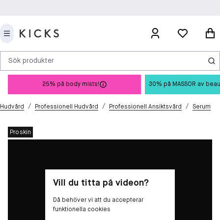
Sök produkter
25% på body mists!
30% på MASSOR av beauty 
/
/
/
Hudvård
Professionell Hudvård
Professionell Ansiktsvård
Serum
Proskin
Vill du titta på videon?
Då behöver vi att du accepterar
funktionella cookies