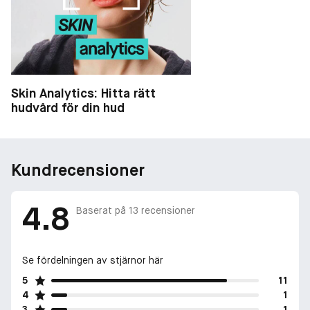
Skin Analytics: Hitta rätt
hudvård för din hud
Kundrecensioner
4.8
Baserat på
13
recensioner
Se fördelningen av stjärnor här
5
11
4
1
3
1