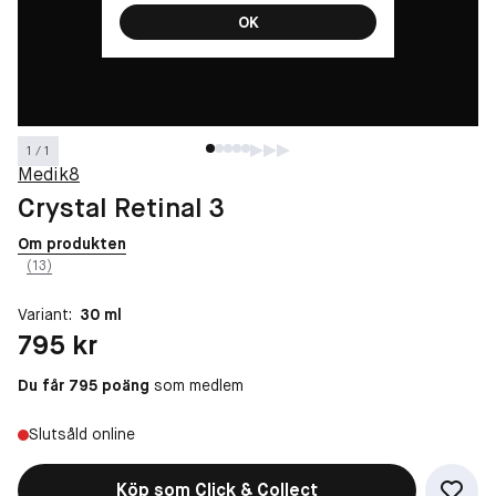
OK
1 / 1
Medik8
Crystal Retinal 3
Om produkten
(13)
Variant:
30 ml
Pris: 795 kr
795 kr
Du får 795 poäng
som medlem
Slutsåld online
Köp som Click & Collect