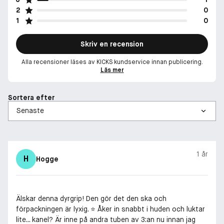
2
0
1
0
Skriv en recension
Alla recensioner läses av KICKS kundservice innan publicering.
Läs mer
Sortera efter
1 år
H
Hogge
Älskar denna dyrgrip! Den gör det den ska och
förpackningen är lyxig. ⭐️ Åker in snabbt i huden och luktar
lite... kanel? Är inne på andra tuben av 3:an nu innan jag