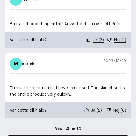
Bästa retionolet jag hittat! Använt detta i över ett år nu.
Var detta till hjälp?
Ja
(
2
)
Nej
(
1
)
2023-12-19
M
mervk
This is the best retinal I have ever used. The skin absorbs
the entire product very quickly.
Var detta till hjälp?
Ja
(
2
)
Nej
(
0
)
Visar 4 av 13