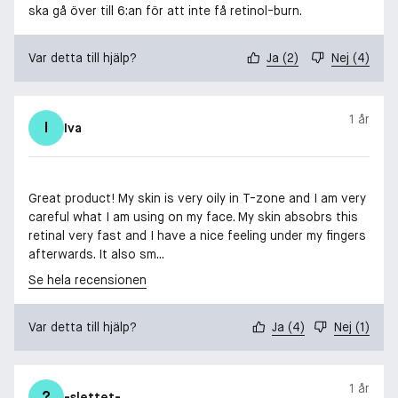
ska gå över till 6:an för att inte få retinol-burn.
Var detta till hjälp?
Ja
(
2
)
Nej
(
4
)
1 år
I
Iva
Great product! My skin is very oily in T-zone and I am very
careful what I am using on my face. My skin absobrs this
retinal very fast and I have a nice feeling under my fingers
afterwards. It also sm...
Se hela recensionen
Var detta till hjälp?
Ja
(
4
)
Nej
(
1
)
1 år
?
-slettet-