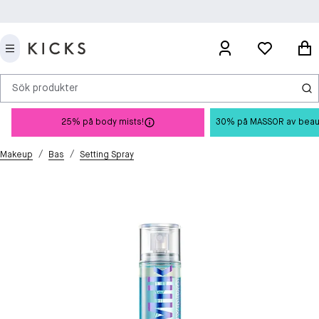
Sök produkter
25% på body mists!
30% på MASSOR av beauty 
/
/
Makeup
Bas
Setting Spray