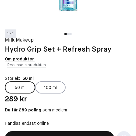
1 / 1
Milk Makeup
Hydro Grip Set + Refresh Spray
Om produkten
Recensera produkten
Storlek:
50 ml
50 ml
100 ml
Pris: 289 kr
289 kr
Du får 289 poäng
som medlem
Handlas endast online