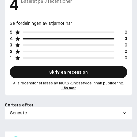
4
Baserat på
3
recensioner
Se fördelningen av stjärnor här
5
0
4
3
3
0
2
0
1
0
Skriv en recension
Alla recensioner läses av KICKS kundservice innan publicering.
Läs mer
Sortera efter