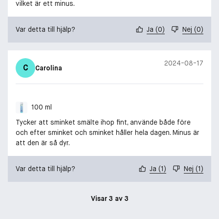
vilket är ett minus.
Var detta till hjälp?
Ja
(
0
)
Nej
(
0
)
2024-08-17
C
Carolina
100 ml
Tycker att sminket smälte ihop fint, använde både före
och efter sminket och sminket håller hela dagen. Minus är
att den är så dyr.
Var detta till hjälp?
Ja
(
1
)
Nej
(
1
)
Visar 3 av 3