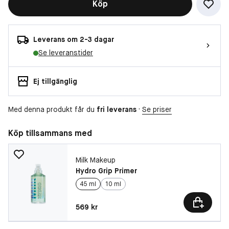
Köp
Leverans om 2-3 dagar
Se leveranstider
Ej tillgänglig
Med denna produkt får du
fri leverans
·
Se priser
Köp tillsammans med
Milk Makeup
Hydro Grip Primer
45 ml
10 ml
Pris: 569 kr
569 kr