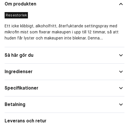
Om produkten
Resestorlek
Ett icke klibbigt, alkoholfritt, återfuktande settingspray med
mikrofin mist som fixerar makeupen i upp till 12 timmar, så att
huden får lyster och makeupen inte bleknar. Denna
superladdade formula är fylld med makeupfästande blått
agaveextrakt, fuktgivande hyaluronsyra, och lystergivande
Storlek
Resestorlek
Så här gör du
niacinamid som fixerar makeupen. Använd den som en fuktmist
eller applicera mellan varje lager av makeup (t ex foundation
och rouge) för maximal hållbarhet. 100% vegansk.
Ingredienser
Specifikationer
Betalning
Leverans och retur