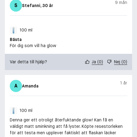
9 mån
S
Stefanni
, 30 år
100 ml
Bästa
För dig som vill ha glow
Var detta till hjälp?
Ja
(
0
)
Nej
(
0
)
1 år
A
Amanda
100 ml
Denna ger ett otroligt återfuktande glow! Kan få en
väldigt matt sminkning att få lyster. Köpte resestorleken
för att testa men upplever faktiskt att flaskan läcker