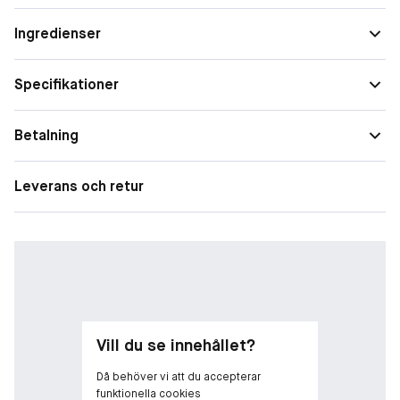
1. Ta en liten mängd på fingret och blanda försiktigt på önskat
Ingredienser
område för att få en glittrande effekt.
2. Använd ensam eller ovanpå din favoritprimer.
Specifikationer
Tips: Stäng ordentligt efter användning för längre hållbarhet.
Betalning
Leverans och retur
Vill du se innehållet?
Då behöver vi att du accepterar
funktionella cookies