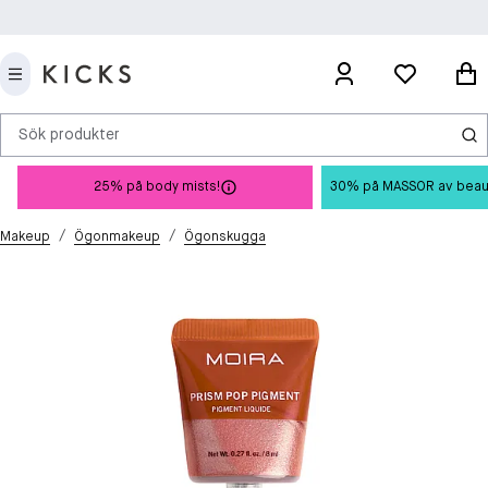
Sök produkter
25% på body mists!
30% på MASSOR av beauty 
/
/
Makeup
Ögonmakeup
Ögonskugga