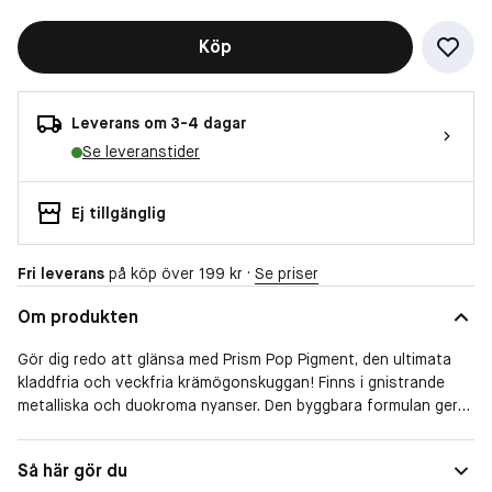
Köp
Leverans om 3-4 dagar
Se leveranstider
Ej tillgänglig
Fri leverans
på köp över 199 kr ·
Se priser
Om produkten
Gör dig redo att glänsa med Prism Pop Pigment, den ultimata
kladdfria och veckfria krämögonskuggan! Finns i gnistrande
metalliska och duokroma nyanser. Den byggbara formulan ger
intensiv färg som håller hela dagen.
Så här gör du
SÅ ANVÄNDER DU DEN: