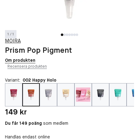
1 / 1
MOIRA
Prism Pop Pigment
Om produkten
Recensera produkten
Variant:
002 Happy Holo
Pris: 149 kr
149 kr
Du får 149 poäng
som medlem
Handlas endast online