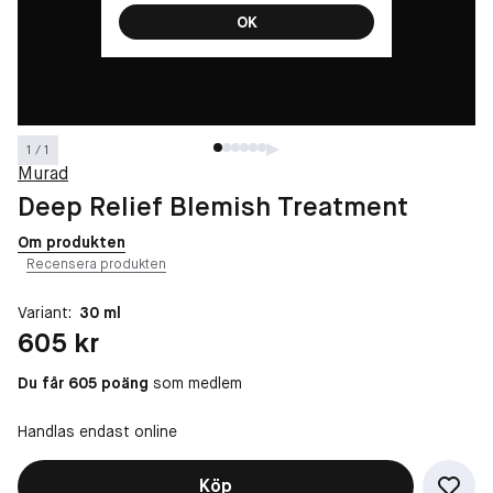
OK
1 / 1
Murad
Deep Relief Blemish Treatment
Om produkten
Recensera produkten
Variant:
30 ml
Pris: 605 kr
605 kr
Du får 605 poäng
som medlem
Handlas endast online
Köp