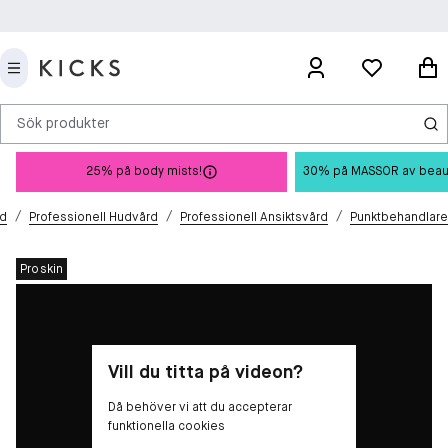
Sök produkter
25% på body mists!
30% på MASSOR av beauty 
/
/
/
d
Professionell Hudvård
Professionell Ansiktsvård
Punktbehandlare
Proskin
Vill du titta på videon?
Då behöver vi att du accepterar
funktionella cookies