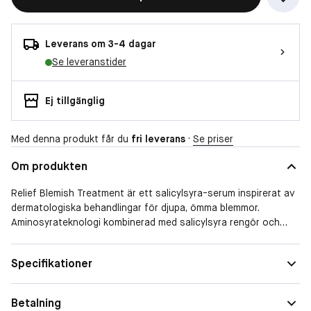
Leverans om 3-4 dagar
Se leveranstider
Ej tillgänglig
Med denna produkt får du
fri leverans
·
Se priser
Om produkten
Relief Blemish Treatment är ett salicylsyra-serum inspirerat av
dermatologiska behandlingar för djupa, ömma blemmor.
Aminosyrateknologi kombinerad med salicylsyra rengör och
klarnar upp huden medan plant-baserad phytosteroid minskar
rodnad och återfuktar för att lugna. En osynlig polymer låser in
Specifikationer
serumet för att förbättra upptagningen.
Betalning