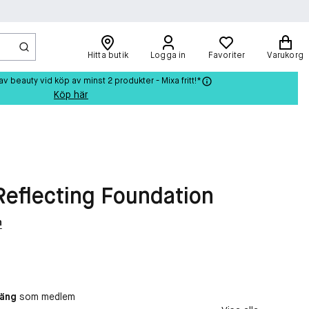
Hitta butik
Logga in
Favoriter
Varukorg
beauty vid köp av minst 2 produkter - Mixa fritt!*
Köp här
Reflecting Foundation
n
oäng
som medlem