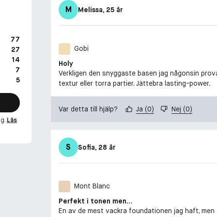
M
Melissa
, 25 år
77
Gobi
27
14
Holy
7
Verkligen den snyggaste basen jag någonsin prova
5
textur eller torra partier. Jättebra lasting-power.
Var detta till hjälp?
Ja
(
0
)
Nej
(
0
)
ng.
Läs
S
Sofia
, 28 år
Mont Blanc
Perfekt i tonen men…
En av de mest vackra foundationen jag haft, men 