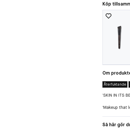
Köp tillsam
Om produkt
Återfuktande
‘SKIN IN ITS B
‘Makeup that lo
Nars senaste 
Egenskape
Så här gör d
hudvård och m