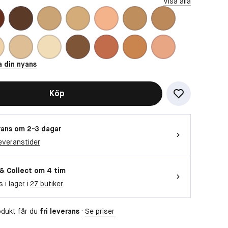
Visa alla
a din nyans
Köp
ans om 2-3 dagar
everanstider
 & Collect om 4 tim
s i lager i
27 butiker
dukt får du
fri leverans
·
Se priser