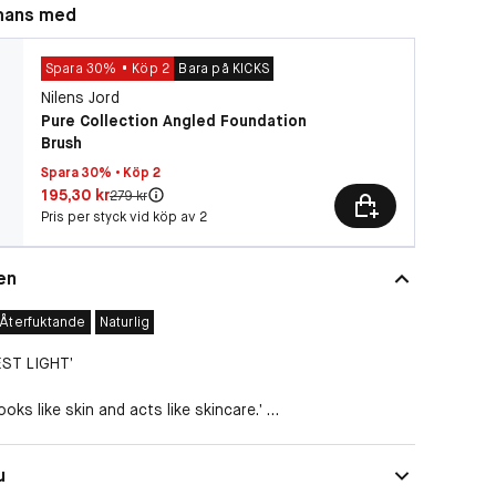
mans med
Spara 30%
Köp 2
Bara på KICKS
Nilens Jord
Pure Collection Angled Foundation
Brush
Spara 30% • Köp 2
Pris: 195,30 kr
195,30 kr
Original pris:
279 kr
Pris per styck vid köp av 2
en
Återfuktande
Naturlig
EST LIGHT’
oks like skin and acts like skincare.’
foundation är en avancerad hybridfoundation där
r
Återfuktande
u
akeup kombinerats. Den innovativa formulan tar bort