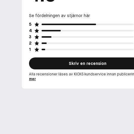
Se fördelningen av stjärnor här
5
4
3
2
1
Skriv en recension
Alla recensioner läses av KICKS kundservice innan publiceri
mer