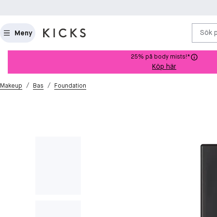
Sök 
Meny
25% på body mists!*
Köp här
/
/
Makeup
Bas
Foundation