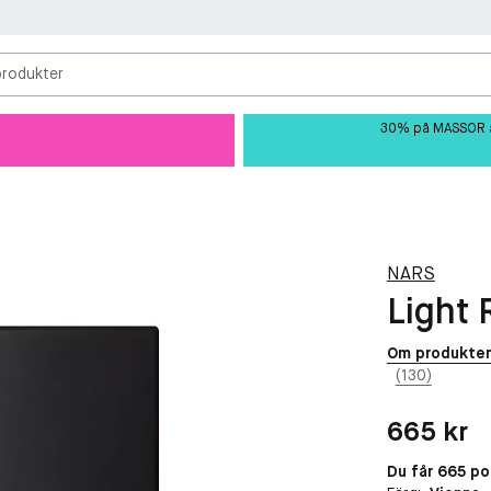
produkter
30% på MASSOR av 
NARS
Light 
Om produkte
(130)
Pris: 665 kr
665 kr
Du får 665 p