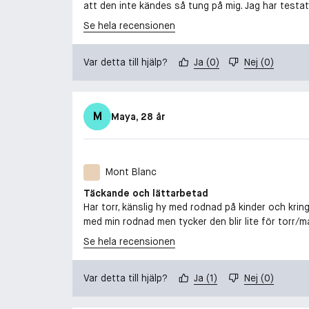
att den inte kändes så tung på mig. Jag har testat
Se hela recensionen
Var detta till hjälp?
Ja
(
0
)
Nej
(
0
)
M
Maya
, 28 år
Mont Blanc
Täckande och lättarbetad
Har torr, känslig hy med rodnad på kinder och krin
med min rodnad men tycker den blir lite för torr/ma
Se hela recensionen
Var detta till hjälp?
Ja
(
1
)
Nej
(
0
)