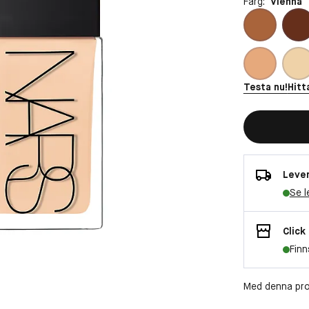
Färg:
Vienna
Testa nu!
Hitt
Lever
Se l
Click
Finn
Med denna pro