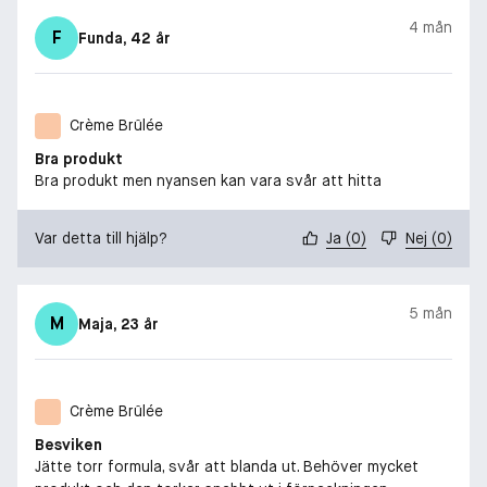
4 mån
F
Funda
, 42 år
Crème Brûlée
Bra produkt
Bra produkt men nyansen kan vara svår att hitta
Var detta till hjälp?
Ja
(
0
)
Nej
(
0
)
5 mån
M
Maja
, 23 år
Crème Brûlée
Besviken
Jätte torr formula, svår att blanda ut. Behöver mycket