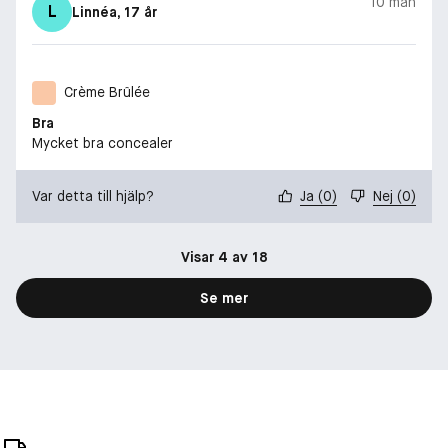
10 mån
L
Linnéa
, 17 år
Crème Brûlée
Bra
Mycket bra concealer
Var detta till hjälp?
Ja
(
0
)
Nej
(
0
)
Visar 4 av 18
Se mer