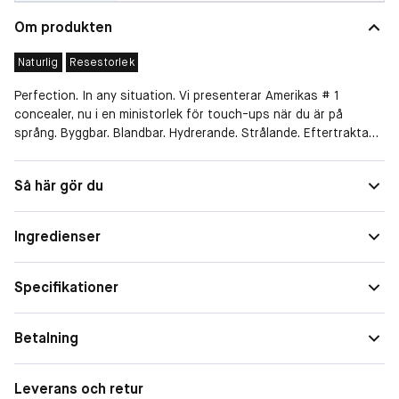
Om produkten
Naturlig
Resestorlek
Perfection. In any situation. Vi presenterar Amerikas # 1
concealer, nu i en ministorlek för touch-ups när du är på
språng. Byggbar. Blandbar. Hydrerande. Strålande. Eftertraktad
av makeup artister för sin förmåga att korrigera, markera och
konturera. När som helst. Var som helst. Alla hudtoner. Hela
Finish
Naturlig
Så här gör du
dagen.
Täckning
Medium
Radiant Creamy Concealer ger 16-timmars perfektion för alla
Ingredienser
Storlek
Resestorlek
hudtoner. Berikad med återfuktande, fördelaktiga
hudvårdsfördelar och light diffusing teknik, döljer det
Täckningsgrad
Medium
omedelbart brister och minskar fina linjer och tecken på
Specifikationer
trötthet med en lyxig konsistens och lysande yta.
Betalning
Leverans och retur