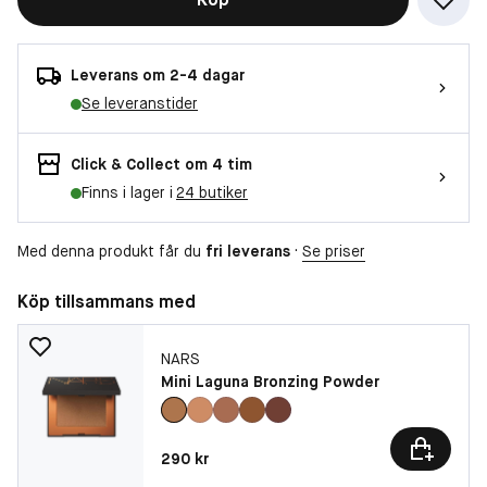
Leverans om 2-4 dagar
Se leveranstider
Click & Collect om 4 tim
Finns i lager i
24 butiker
Med denna produkt får du
fri leverans
·
Se priser
Köp tillsammans med
NARS
Mini Laguna Bronzing Powder
Pris: 290 kr
290 kr