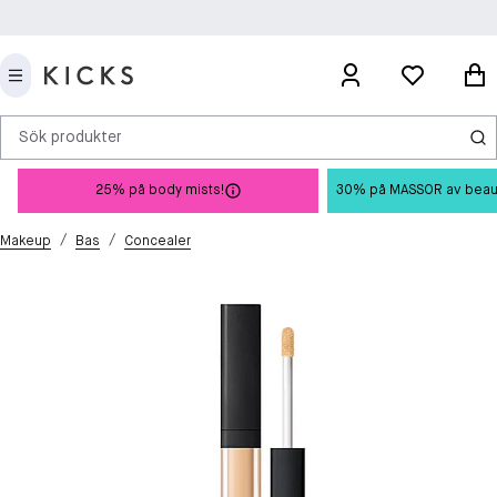
Sök produkter
25% på body mists!
30% på MASSOR av beauty 
/
/
Makeup
Bas
Concealer