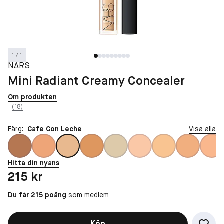
1 / 1
NARS
Mini Radiant Creamy Concealer
Om produkten
(18)
Färg:
Cafe Con Leche
Visa alla
Hitta din nyans
Pris: 215 kr
215 kr
Du får 215 poäng
som medlem
Köp