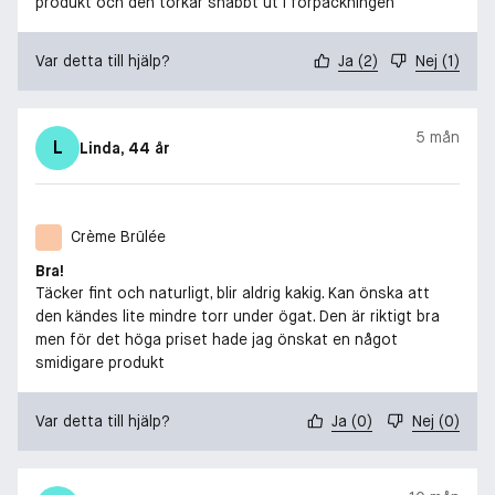
produkt och den torkar snabbt ut i förpackningen
Var detta till hjälp?
Ja
(
2
)
Nej
(
1
)
5 mån
L
Linda
, 44 år
Crème Brûlée
Bra!
Täcker fint och naturligt, blir aldrig kakig. Kan önska att
den kändes lite mindre torr under ögat. Den är riktigt bra
men för det höga priset hade jag önskat en något
smidigare produkt
Var detta till hjälp?
Ja
(
0
)
Nej
(
0
)