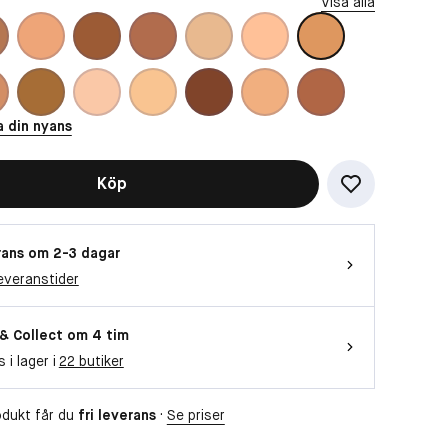
Visa alla
a din nyans
Köp
ans om 2-3 dagar
everanstider
 & Collect om 4 tim
s i lager i
22 butiker
dukt får du
fri leverans
·
Se priser