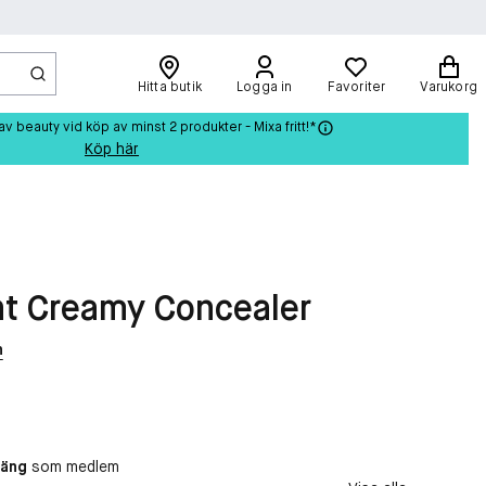
Hitta butik
Logga in
Favoriter
Varukorg
beauty vid köp av minst 2 produkter - Mixa fritt!*
Köp här
nt Creamy Concealer
n
oäng
som medlem