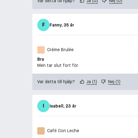
Var detta till hjälp?
Ja
(
0
)
Nej
(
0
)
F
Fanny
, 35 år
Crème Brulée
Bra
Men tar slut fort för
Var detta till hjälp?
Ja
(
1
)
Nej
(
1
)
I
Isabell
, 23 år
Café Con Leche