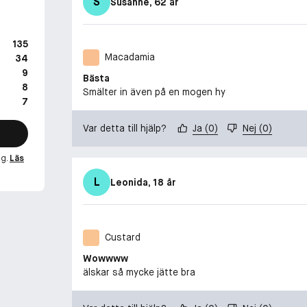
S
Susanne
, 62 år
135
Macadamia
34
9
Bästa
8
Smälter in även på en mogen hy
7
Var detta till hjälp?
Ja
(
0
)
Nej
(
0
)
ng.
Läs
L
Leonida
, 18 år
Custard
Wowwww
älskar så mycke jätte bra