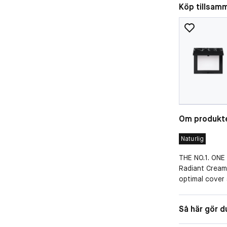
Köp tillsam
Om produkt
Naturlig
THE NO.1. ONE
Radiant Cream
optimal cover 
täcker mörka r
synligheten av
Finish
Så här gör d
finish, är med
Täckning
Concealern är 