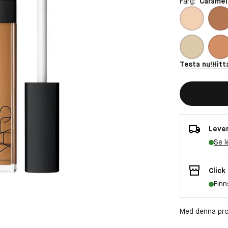
Färg:
Caramel
Testa nu!
Hitt
Lever
Se l
Click
Finn
Med denna pro