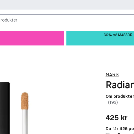
produkter
30% på MASSOR av 
NARS
Radia
Om produkte
(193)
Pris: 425 kr
425 kr
Du får 425 p