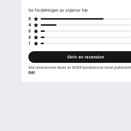
Se fördelningen av stjärnor här
5
4
3
2
1
Skriv en recension
Alla recensioner läses av KICKS kundservice innan publiceri
mer