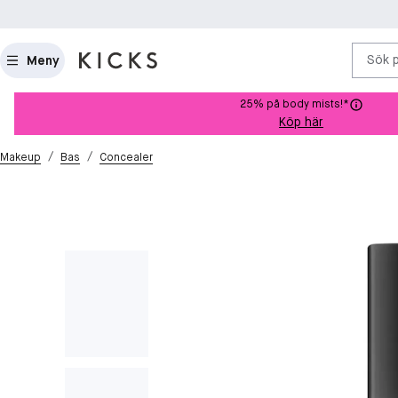
Sök 
Meny
25% på body mists!*
Köp här
/
/
Makeup
Bas
Concealer