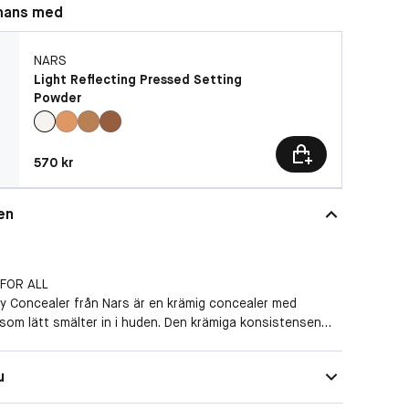
mans med
NARS
Light Reflecting Pressed Setting
Powder
Pris: 570 kr
570 kr
en
 FOR ALL
y Concealer från Nars är en krämig concealer med
som lätt smälter in i huden. Den krämiga konsistensen
ingar, minskar synligheten av fina linjer samt minskar
 missfärgningar. Radiant Creamy Concealer ger en fin
Naturlig
u
elteckande, långvarig och vattenavvisande.
Medium
berikad med E -vitamin, ”Grape Seed Extract” och