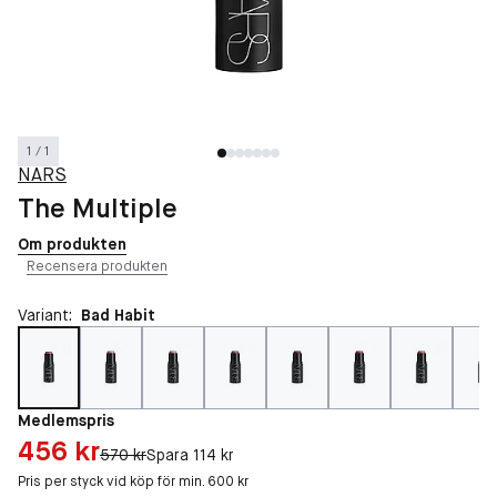
1 / 1
NARS
The Multiple
Om produkten
Recensera produkten
Variant:
Bad Habit
Medlemspris
Pris: 456 kr
456 kr
Original pris:
570 kr
Spara 114 kr
Pris per styck vid köp för min. 600 kr