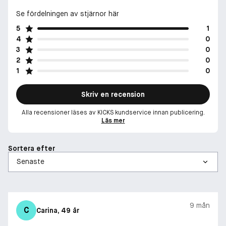
Se fördelningen av stjärnor här
5
1
4
0
3
0
2
0
1
0
Skriv en recension
Alla recensioner läses av KICKS kundservice innan publicering.
Läs mer
Sortera efter
9 mån
C
Carina
, 49 år