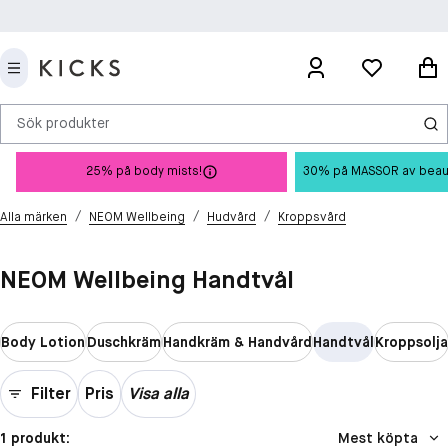
Sök produkter
25% på body mists!
30% på MASSOR av beauty 
/
/
/
Alla märken
NEOM Wellbeing
Hudvård
Kroppsvård
NEOM Wellbeing Handtvål
Body Lotion
Duschkräm
Handkräm & Handvård
Handtvål
Kroppsolja
Filter
Pris
Visa alla
1 produkt:
Mest köpta