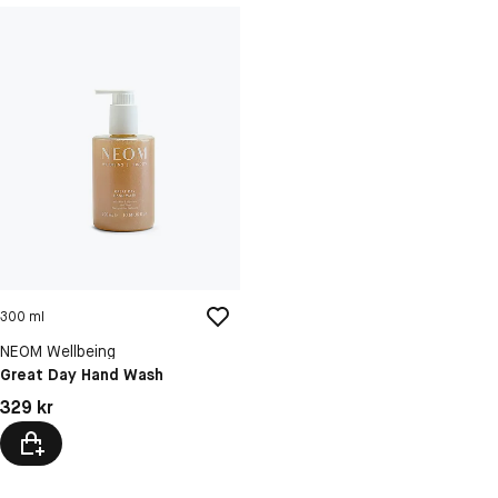
300 ml
NEOM Wellbeing
Great Day Hand Wash
Pris: 329 kr
329 kr