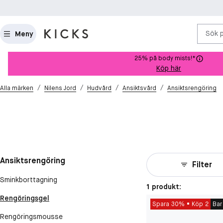
Sök 
Meny
25% på body mists!*
Köp här
/
/
/
/
Alla märken
Nilens Jord
Hudvård
Ansiktsvård
Ansiktsrengöring
Ansiktsrengöring
Filter
Sminkborttagning
1 produkt:
Rengöringsgel
Spara 30%
Köp 2
Bar
Rengöringsmousse