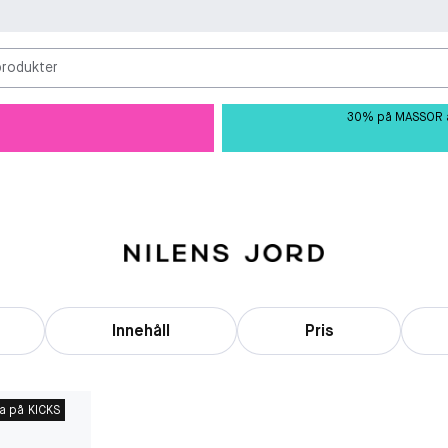
produkter
30% på MASSOR av 
Innehåll
Pris
a på KICKS