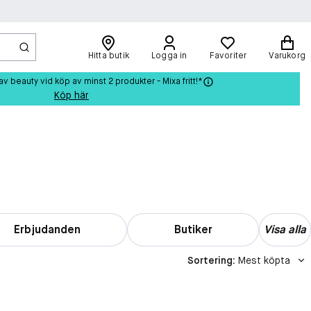
Hitta butik
Logga in
Favoriter
Varukorg
beauty vid köp av minst 2 produkter - Mixa fritt!*
Köp här
Erbjudanden
Butiker
Visa alla
Sortering
:
Mest köpta