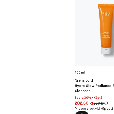
150 ml
Nilens Jord
Hydra Glow Radiance 
Cleanser
Spara 30% • Köp 2
Pris: 202,30 kr
202,30 kr
Original pris:
289 kr
Pris per styck vid köp av 2