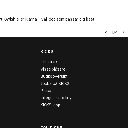
, Swish eller Klarna – välj det som passar dig bäst.
1
/
4
KICKS
Om KICKS
Visselblåsare
Butiksöversikt
Jobba på KICKS
Press
Integritetspolicy
KICKS-app
Följ KICKS