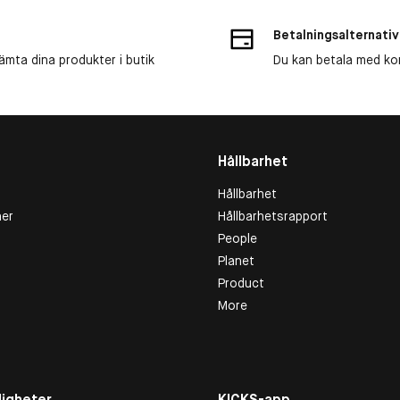
Betalningsalternativ
ämta dina produkter i butik
Du kan betala med kort
Hållbarhet
Hållbarhet
er
Hållbarhetsrapport
People
Planet
Product
More
igheter
KICKS-app