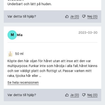
Underbart och lätt på huden.
Var detta till hjälp?
Ja
(
0
)
Nej
(
0
)
2023-03-30
M
Mia
50 ml
Köpte den här oljan för håret utan att inse att den var
multipurpose. Funkar inte som hårolja i alla fall, håret känns
och ser väldigt platt och flottigt ut. Passar varken mitt
raka, tjocka hår eller ...
Se hela recensionen
Var detta till hjälp?
Ja
(
0
)
Nej
(
0
)