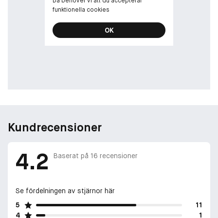
Då behöver vi att du accepterar
funktionella cookies
OK
Kundrecensioner
4.2
Baserat på
16
recensioner
Se fördelningen av stjärnor här
5
11
4
1