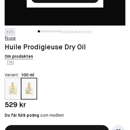
1 / 1
Nuxe
Huile Prodigieuse Dry Oil
Om produkten
(16)
Variant:
100 ml
Pris: 529 kr
529 kr
Du får 529 poäng
som medlem