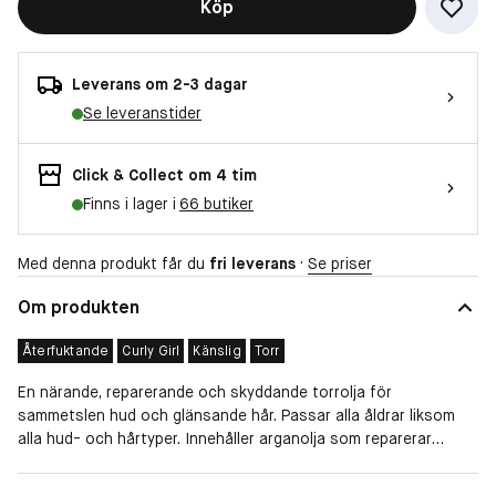
Köp
Leverans om 2-3 dagar
Se leveranstider
Click & Collect om 4 tim
Finns i lager i
66 butiker
Med denna produkt får du
fri leverans
·
Se priser
Om produkten
Återfuktande
Curly Girl
Känslig
Torr
En närande, reparerande och skyddande torrolja för
sammetslen hud och glänsande hår. Passar alla åldrar liksom
alla hud- och hårtyper. Innehåller arganolja som reparerar
skadat hår. Förnyar hudens celler och motverkar för tidigt
åldrande. Tillför näring, lugnar och återfuktar huden. Har också
Hudtyp
Normal, Kombinerad, Torr, Känslig