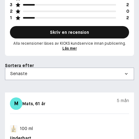
3
2
2
0
1
2
Skriv en recension
Alla recensioner läses av KICKS kundservice innan publicering.
Läs mer
Sortera efter
5 mån
M
Mats
, 61 år
100 ml
Underbart