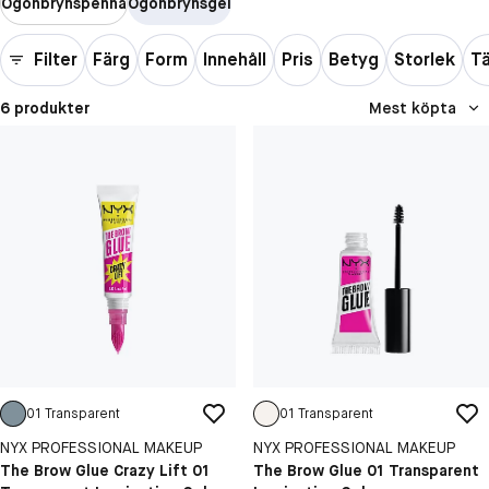
Ögonbrynspenna
Ögonbrynsgel
Filter
Färg
Form
Innehåll
Pris
Betyg
Storlek
T
6 produkter
Mest köpta
01 Transparent
01 Transparent
NYX PROFESSIONAL MAKEUP
NYX PROFESSIONAL MAKEUP
The Brow Glue Crazy Lift 01
The Brow Glue 01 Transparent