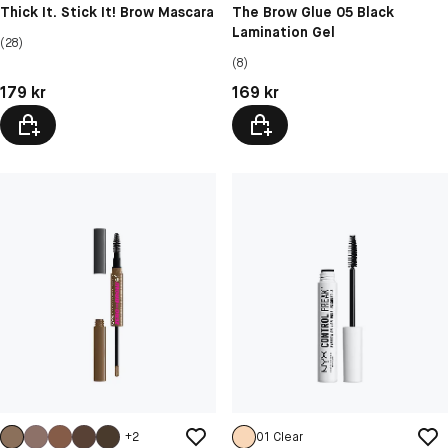
Thick It. Stick It! Brow Mascara
The Brow Glue 05 Black
Lamination Gel
(28)
(8)
Pris: 179 kr
Pris: 169 kr
179 kr
169 kr
+
2
01 Clear