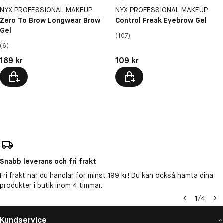
NYX PROFESSIONAL MAKEUP
NYX PROFESSIONAL MAKEUP
Zero To Brow Longwear Brow
Control Freak Eyebrow Gel
Gel
(107)
(6)
Pris: 189 kr
Pris: 109 kr
189 kr
109 kr
Snabb leverans och fri frakt
Fri frakt när du handlar för minst 199 kr! Du kan också hämta dina
produkter i butik inom 4 timmar.
1
/
4
Kundservice