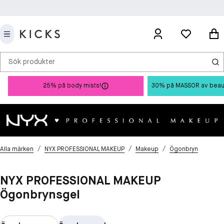
Sök produkter
25% på body mists!
30% på MASSOR av beauty 
/
/
/
Alla märken
NYX PROFESSIONAL MAKEUP
Makeup
Ögonbryn
NYX PROFESSIONAL MAKEUP
Ögonbrynsgel