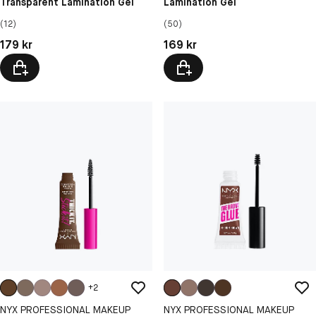
Transparent Lamination Gel
Lamination Gel
(12)
(50)
Pris: 179 kr
Pris: 169 kr
179 kr
169 kr
+
2
NYX PROFESSIONAL MAKEUP
NYX PROFESSIONAL MAKEUP