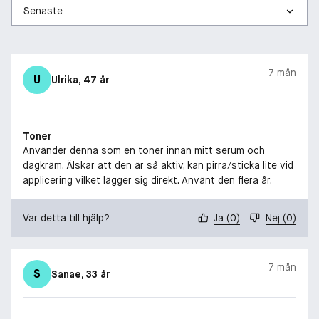
7 mån
U
Ulrika
, 47 år
Toner
Använder denna som en toner innan mitt serum och
dagkräm. Älskar att den är så aktiv, kan pirra/sticka lite vid
applicering vilket lägger sig direkt. Använt den flera år.
Var detta till hjälp?
Ja
(
0
)
Nej
(
0
)
7 mån
S
Sanae
, 33 år