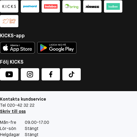
KICKS-app
Följ KICKS
Kontakta kundservice
Tel 020-42 32 22
Skriv till oss
Mån-fre
09.00-17.00
Lör-sön
Stängt
Helgdagar
Stängt