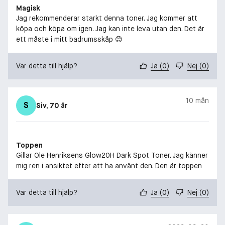
Magisk
Jag rekommenderar starkt denna toner. Jag kommer att
köpa och köpa om igen. Jag kan inte leva utan den. Det är
ett måste i mitt badrumsskåp 😊
Var detta till hjälp?
Ja
(
0
)
Nej
(
0
)
10 mån
S
Siv
, 70 år
Toppen
Gillar Ole Henriksens Glow20H Dark Spot Toner. Jag känner
mig ren i ansiktet efter att ha använt den. Den är toppen
Var detta till hjälp?
Ja
(
0
)
Nej
(
0
)