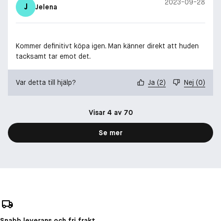
2023-09-28
J
Jelena
Kommer definitivt köpa igen. Man känner direkt att huden
tacksamt tar emot det.
Var detta till hjälp?
Ja
(
2
)
Nej
(
0
)
Visar 4 av 70
Se mer
Snabb leverans och fri frakt