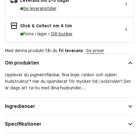
Leverans om 2-3 dagar
Se leveranstider
Click & Collect om 4 tim
Finns i lager i
126 butiker
Med denna produkt får du
fri leverans
·
Se priser
Om produkten
Upplever du pigmentfläckar, fina linjer, rynkor och ojämn
hudstruktur? Har du spenderat för mycket tid i solstolen? Det
är dags att ta itu med dina hudsynder.
-
Hudtyp
Normal, Kombinerad, Torr, Känslig
Ingredienser
Egenskape
Reparerande, Lugnande, Återfuktande,
Denna potenta, veganska kvällstoner är laddad till max med
r
Exfolierande, Detoxeffekt
AHA och trollhasselvatten som skonsamt exfolierar och
Specifikationer
reducerar pigmentfläckar och ger resultat efter bara 7 dagar.
Speciella
Anti-age, Förstorade porer, Pigmenteringar,
Glow2OH™ Dark Spot Toner arbetar emot fina linjer och rynkor
behov
Ojämn hudton