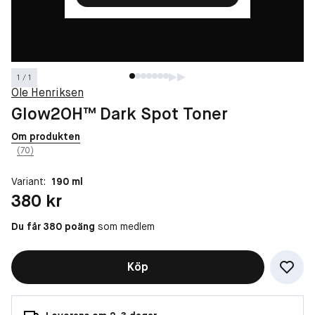
1 / 1
Ole Henriksen
Glow2OH™ Dark Spot Toner
Om produkten
(70)
Variant:
190 ml
Pris: 380 kr
380 kr
Du får 380 poäng
som medlem
Köp