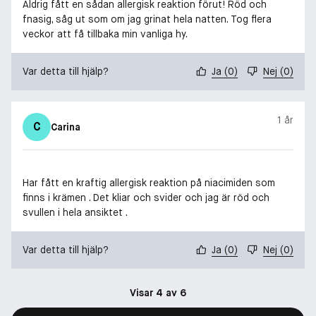
Aldrig fått en sådan allergisk reaktion förut! Röd och
fnasig, såg ut som om jag grinat hela natten. Tog flera
veckor att få tillbaka min vanliga hy.
Var detta till hjälp?
Ja
(
0
)
Nej
(
0
)
1 år
C
Carina
Har fått en kraftig allergisk reaktion på niacimiden som
finns i krämen . Det kliar och svider och jag är röd och
svullen i hela ansiktet .
Var detta till hjälp?
Ja
(
0
)
Nej
(
0
)
Visar 4 av 6