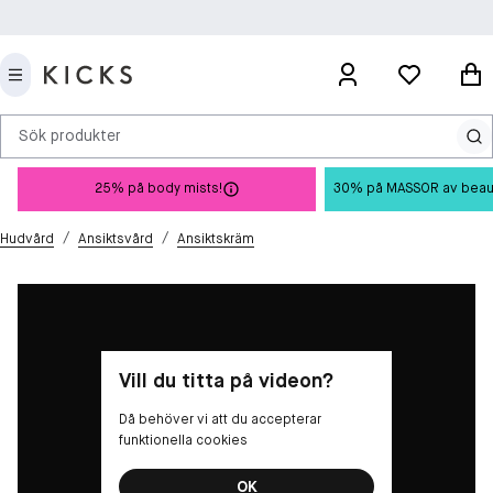
Sök produkter
25% på body mists!
30% på MASSOR av beauty 
/
/
Hudvård
Ansiktsvård
Ansiktskräm
Vill du titta på videon?
Då behöver vi att du accepterar
funktionella cookies
OK