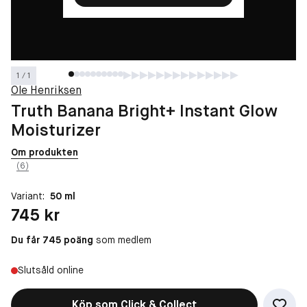
1 / 1
Ole Henriksen
Truth Banana Bright+ Instant Glow
Moisturizer
Om produkten
(6)
Variant:
50 ml
Pris: 745 kr
745 kr
Du får 745 poäng
som medlem
Slutsåld online
Köp som Click & Collect