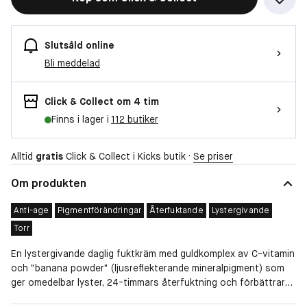
Slutsåld online
Bli meddelad
Click & Collect om 4 tim
Finns i lager i
112 butiker
Alltid
gratis
Click & Collect i Kicks butik ·
Se priser
Om produkten
Anti-age
Pigmentförändringar
Återfuktande
Lystergivande
Torr
En lystergivande daglig fuktkräm med guldkomplex av C-vitamin
och "banana powder" (ljusreflekterande mineralpigment) som
ger omedelbar lyster, 24-timmars återfuktning och förbättrar
och förlänger makeupens hållbarhet.