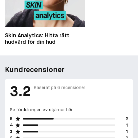
Skin Analytics: Hitta rätt
hudvård för din hud
Kundrecensioner
3.2
Baserat på
6
recensioner
Se fördelningen av stjärnor här
5
2
4
1
3
1
2
0