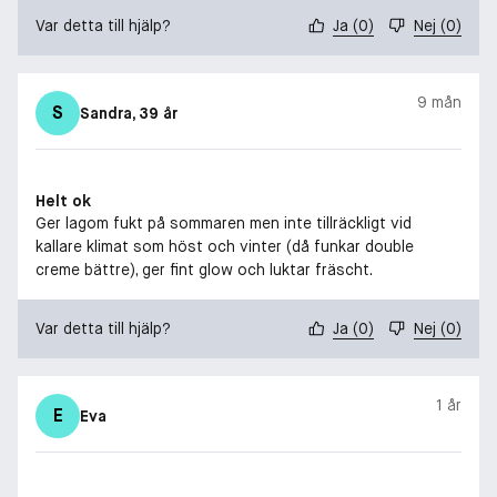
Var detta till hjälp?
Ja
(
0
)
Nej
(
0
)
9 mån
S
Sandra
, 39 år
Helt ok
Ger lagom fukt på sommaren men inte tillräckligt vid
kallare klimat som höst och vinter (då funkar double
creme bättre), ger fint glow och luktar fräscht.
Var detta till hjälp?
Ja
(
0
)
Nej
(
0
)
1 år
E
Eva