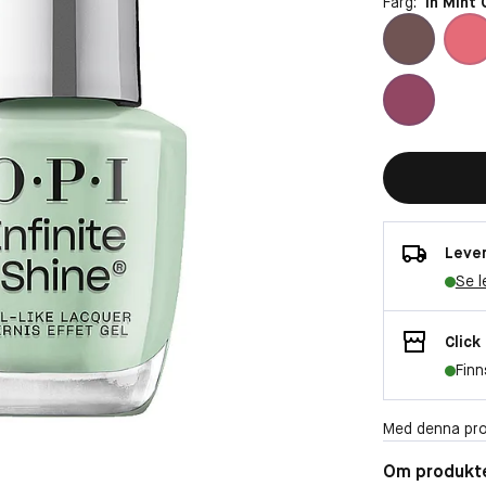
Färg:
In Mint 
Lever
Se l
Click
Finn
Med denna pro
Om produkt