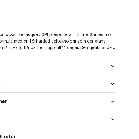
 unlocks like lacquer. OPI presenterar Infinite Shines nya
ormula med en förhärdad gelteknologi som ger glans,
 långvarig hållbarhet i upp till 11 dagar. Den gelliknande
ter naglarna för en slät och jämn täckning utan ränder
 och avlägsnas enkelt med aceton för en snabb och
r
gning. Det är så bra att man tror att det är gel. Infinite
u älskar med gel och allt du älskar med lack.
r
ner
h retur