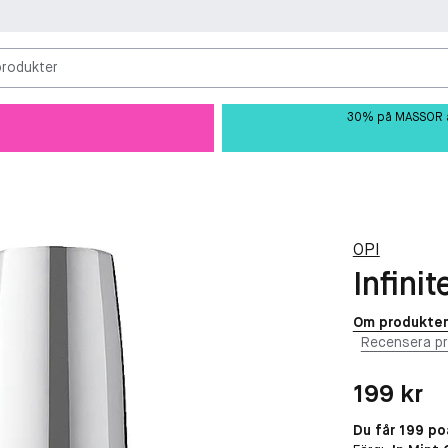
produkter
30% på MASSOR av 
OPI
Infinit
Om produkte
Recensera p
Pris: 199 kr
199 kr
Du får 199 p