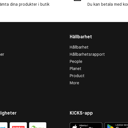
ämta dina produkter i butik
Du kan betala med kort
Hållbarhet
Hållbarhet
er
Hållbarhetsrapport
People
Planet
Product
More
igheter
KICKS-app