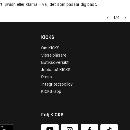
, Swish eller Klarna – välj det som passar dig bäst.
1
/
4
KICKS
Om KICKS
Visselblåsare
Butiksöversikt
Jobba på KICKS
Press
Integritetspolicy
KICKS-app
Följ KICKS