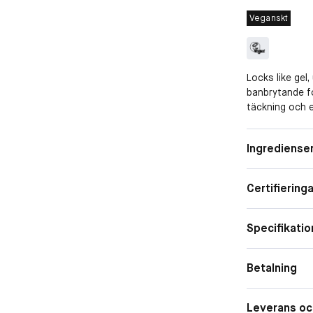
Veganskt
Locks like gel,
banbrytande f
täckning och en
formulan omslu
eller bubblor,
Ingrediense
skadefri bortta
Shine är allt d
Certifieringa
Specifikatio
Betalning
Leverans oc