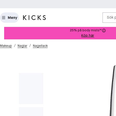
Sök 
Meny
25% på body mists!*
Köp här
/
/
Makeup
Naglar
Nagellack