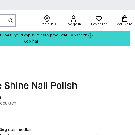
Hitta butik
Logga in
Favoriter
Varukorg
beauty vid köp av minst 2 produkter - Mixa fritt!*
Köp här
e Shine Nail Polish
n
rodukten
oäng
som medlem