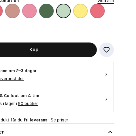
Condition
Visa alla
Köp
ans om 2-3 dagar
everanstider
 & Collect om 4 tim
s i lager i
90 butiker
dukt får du
fri leverans
·
Se priser
en