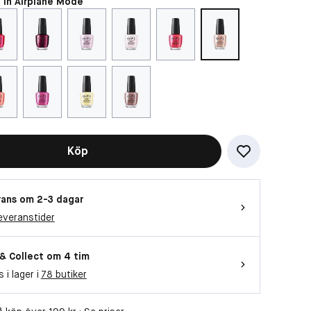
t In Airplane Mode
Köp
ans om 2-3 dagar
everanstider
 & Collect om 4 tim
s i lager i
78 butiker