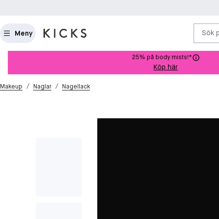
Sök 
Meny
25% på body mists!*
Köp här
/
/
Makeup
Naglar
Nagellack