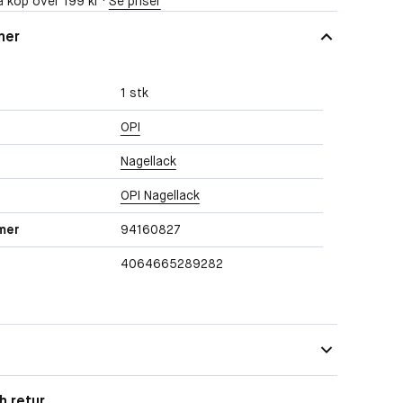
 köp över 199 kr ·
Se priser
ner
1 stk
OPI
Nagellack
OPI Nagellack
mer
94160827
4064665289282
h retur