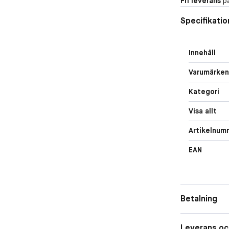
Fri leverans
på
Specifikatio
Innehåll
Varumärken
Kategori
Visa allt
Artikelnum
EAN
Betalning
Leverans oc