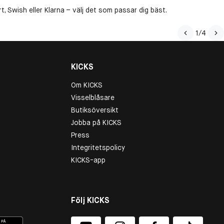
, Swish eller Klarna – välj det som passar dig bäst.
1
/
4
KICKS
Om KICKS
Visselblåsare
Butiksöversikt
Jobba på KICKS
Press
Integritetspolicy
KICKS-app
Följ KICKS