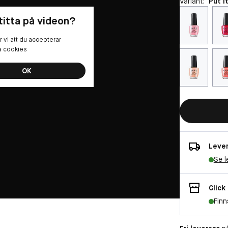
Variant:
Put I
 titta på videon?
 vi att du accepterar
la cookies
OK
Lever
Se l
Click
Finn