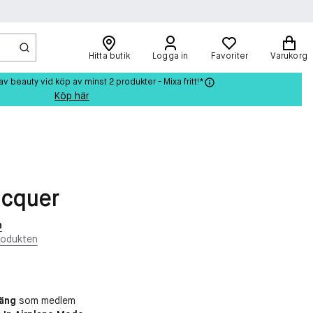
Hitta butik
Logga in
Favoriter
Varukorg
beauty vid köp av minst 2 produkter - Mixa fritt!*
Köp här
acquer
n
rodukten
oäng
som medlem