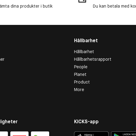
ämta dina produkter i butik
Du kan betala med kort
Hållbarhet
Hållbarhet
er
Hållbarhetsrapport
People
Planet
Product
More
igheter
KICKS-app