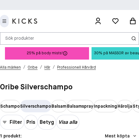
Sök produkter
25% på body mists!
30% på MASSOR av beauty 
/
/
/
Alla märken
Oribe
Hår
Professionell Hårvård
Oribe Silverschampo
Schampo
Silverschampo
Balsam
Balsamspray
Inpackning
Hårolja
St
Filter
Pris
Betyg
Visa alla
1 produkt:
Mest köpta