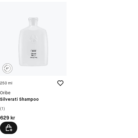
250 ml
Oribe
Silverati Shampoo
(1)
Pris: 629 kr
629 kr