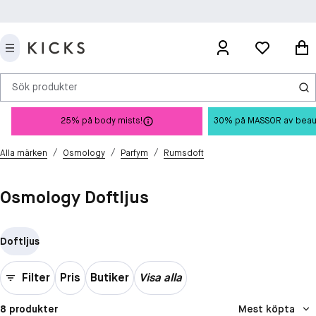
Sök produkter
25% på body mists!
30% på MASSOR av beauty 
/
/
/
Alla märken
Osmology
Parfym
Rumsdoft
Osmology Doftljus
Doftljus
Filter
Pris
Butiker
Visa alla
8 produkter
Mest köpta