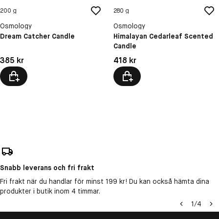
200 g
280 g
Osmology
Osmology
Dream Catcher Candle
Himalayan Cedarleaf Scented
Candle
Pris: 385 kr
Pris: 418 kr
385 kr
418 kr
Snabb leverans och fri frakt
Fri frakt när du handlar för minst 199 kr! Du kan också hämta dina
produkter i butik inom 4 timmar.
1
/
4