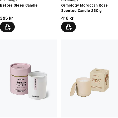
Before Sleep Candle
Osmology Moroccan Rose
Scented Candle 280 g
Pris: 385 kr
Pris: 418 kr
385 kr
418 kr