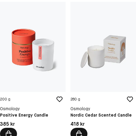
200 g
280 g
Osmology
Osmology
Positive Energy Candle
Nordic Cedar Scented Candle
Pris: 385 kr
Pris: 418 kr
385 kr
418 kr