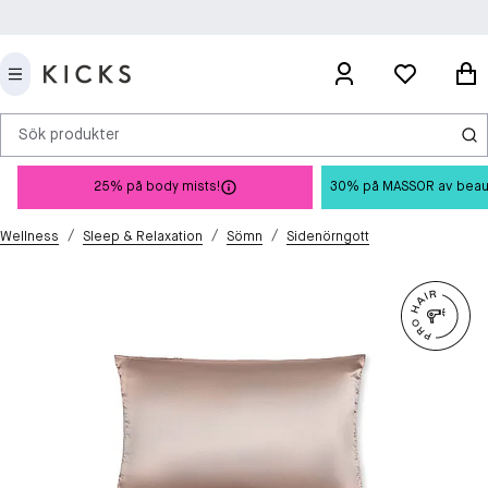
Sök produkter
25% på body mists!
30% på MASSOR av beauty 
/
/
/
Wellness
Sleep & Relaxation
Sömn
Sidenörngott