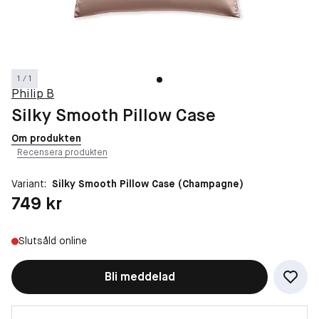
1 / 1
Philip B
Silky Smooth Pillow Case
Om produkten
Recensera produkten
Variant:
Silky Smooth Pillow Case (Champagne)
Pris: 749 kr
749 kr
Slutsåld online
Bli meddelad