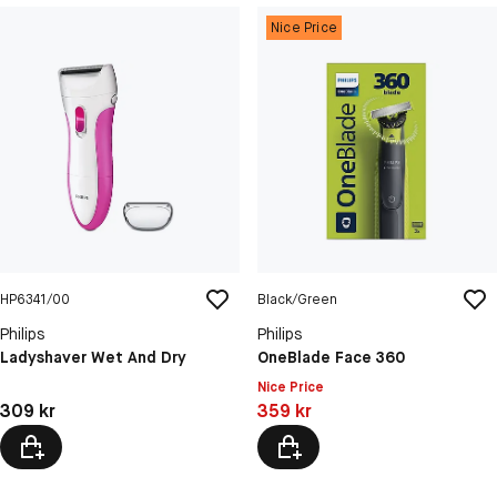
Nice Price
HP6341/00
Black/Green
Philips
Philips
Ladyshaver Wet And Dry
OneBlade Face 360
Nice Price
Pris: 309 kr
Pris: 359 kr
309 kr
359 kr