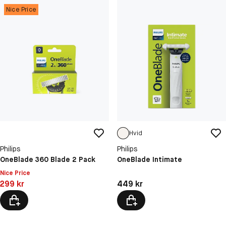
Nice Price
Hvid
Philips
Philips
OneBlade 360 Blade 2 Pack
OneBlade Intimate
Nice Price
Pris: 299 kr
Pris: 449 kr
299 kr
449 kr