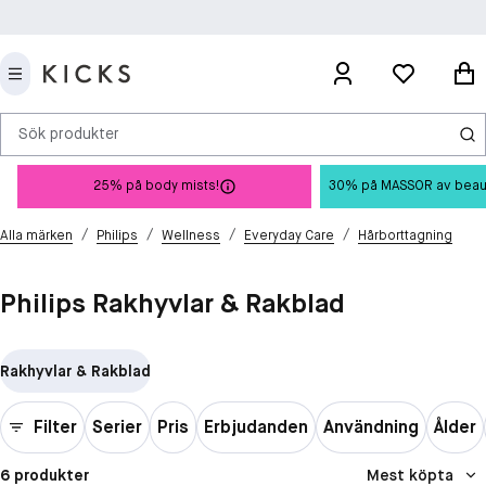
Sök produkter
25% på body mists!
30% på MASSOR av beauty 
/
/
/
/
Alla märken
Philips
Wellness
Everyday Care
Hårborttagning
Philips Rakhyvlar & Rakblad
Rakhyvlar & Rakblad
Filter
Serier
Pris
Erbjudanden
Användning
Ålder
6 produkter
Mest köpta